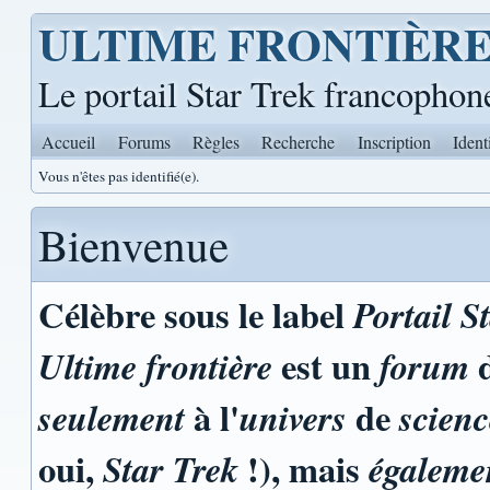
ULTIME FRONTIÈR
Le portail Star Trek francophon
Accueil
Forums
Règles
Recherche
Inscription
Ident
Vous n'êtes pas identifié(e).
Bienvenue
Célèbre sous le label
Portail S
est un
d
Ultime frontière
forum
à l'
de
seulement
univers
scienc
oui,
!), mais
Star Trek
égaleme