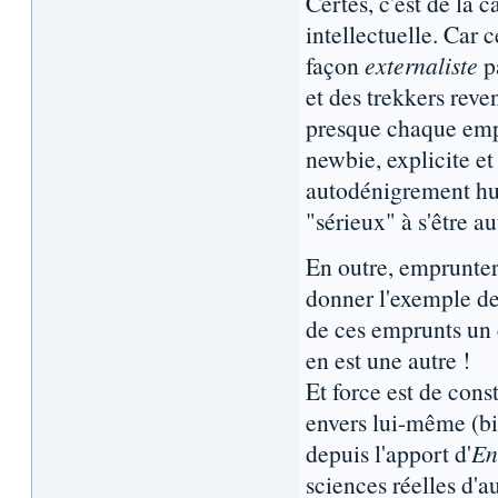
Certes, c'est de la 
intellectuelle. Car 
façon
externaliste
pa
et des trekkers rev
presque chaque empr
newbie, explicite et
autodénigrement hum
"sérieux" à s'être
En outre, emprunter 
donner l'exemple dep
de ces emprunts un é
en est une autre !
Et force est de cons
envers lui-même (b
depuis l'apport d'
En
sciences réelles d'a