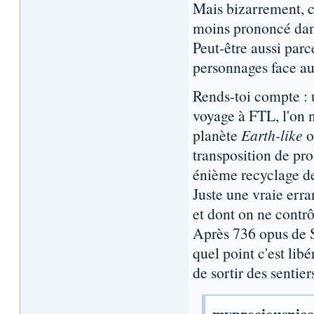
Mais bizarrement, 
moins prononcé da
Peut-être aussi parce
personnages face a
Rends-toi compte : u
voyage à FTL, l'on n
planète
Earth-like
o
transposition de pr
énième recyclage de 
Juste une vraie erra
et dont on ne contrô
Après 736 opus de S
quel point c'est lib
de sortir des sentiers
mypreciousnico 