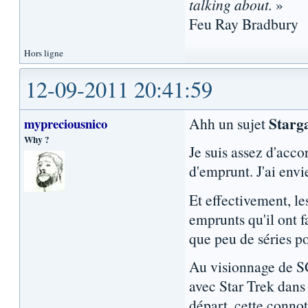
talking about.
»
Feu Ray Bradbury
Hors ligne
12-09-2011 20:41:59
Starg
Ahh un sujet
mypreciousnico
Why ?
Je suis assez d'acco
d'emprunt. J'ai env
Et effectivement, le
emprunts qu'il ont f
que peu de séries p
Au visionnage de SG
avec Star Trek dans 
départ, cette connot