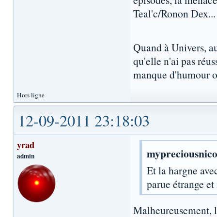
Teal'c/Ronon Dex...
Quand à Univers, au
qu'elle n'ai pas réus
manque d'humour ou
Hors ligne
12-09-2011 23:18:03
yrad
mypreciousnico 
admin
Et la hargne ave
parue étrange e
Malheureusement, le