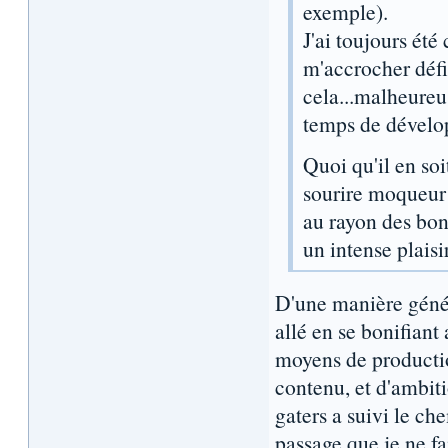
exemple).
J'ai toujours été 
m'accrocher défin
cela...malheureu
temps de dévelop
Quoi qu'il en so
sourire moqueur 
au rayon des bon
un intense plais
D'une manière géné
allé en se bonifian
moyens de productio
contenu, et d'ambit
gaters a suivi le c
passage que je ne fa