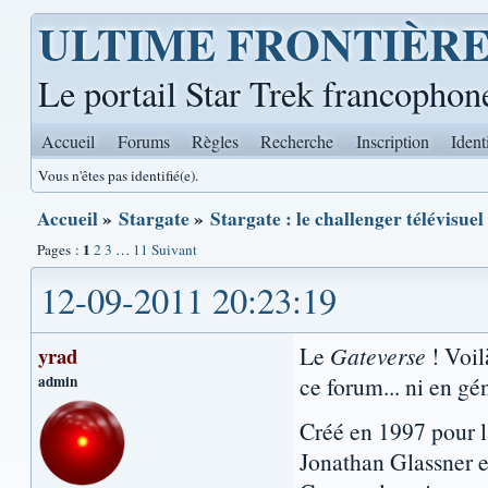
ULTIME FRONTIÈR
Le portail Star Trek francophon
Accueil
Forums
Règles
Recherche
Inscription
Ident
Vous n'êtes pas identifié(e).
Accueil
»
Stargate
»
Stargate : le challenger télévisue
1
Pages :
2
3
…
11
Suivant
12-09-2011 20:23:19
Le
Gateverse
! Voil
yrad
admin
ce forum... ni en gé
Créé en 1997 pour l
Jonathan Glassner e