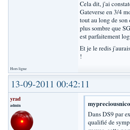
Cela dit, j'ai const
Gateverse en 3/4 mo
tout au long de son
plus sombre que SG1
est parfaitement log
Et je le redis j'aur
!
Hors ligne
13-09-2011 00:42:11
yrad
mypreciousnico 
admin
Dans DS9 par ex
qualifié de sympa