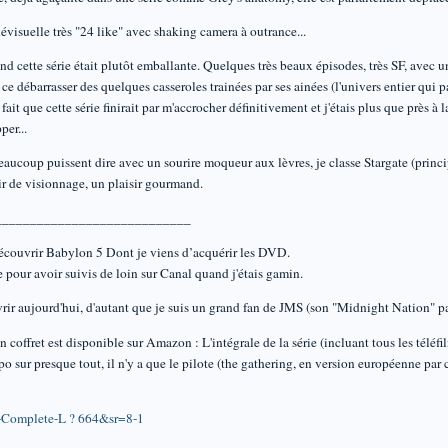
lévisuelle très "24 like" avec shaking camera à outrance...
nd cette série était plutôt emballante. Quelques très beaux épisodes, très SF, avec
à ce débarrasser des quelques casseroles trainées par ses ainées (l'univers entier qui
e fait que cette série finirait par m'accrocher définitivement et j'étais plus que prè
per...
beaucoup puissent dire avec un sourire moqueur aux lèvres, je classe Stargate (prin
ir de visionnage, un plaisir gourmand.
____________________________
découvrir Babylon 5 Dont je viens d’acquérir les DVD.
 pour avoir suivis de loin sur Canal quand j'étais gamin.
uvrir aujourd'hui, d'autant que je suis un grand fan de JMS (son "Midnight Nation
 coffret est disponible sur Amazon : L'intégrale de la série (incluant tous les téléfi
spo sur presque tout, il n'y a que le pilote (the gathering, en version européenne p
-Complete-L ? 664&sr=8-1