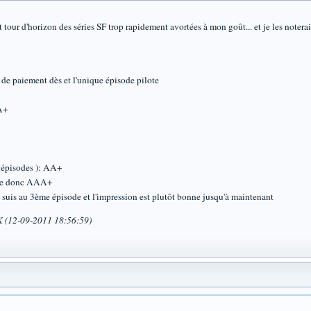
 tour d'horizon des séries SF trop rapidement avortées à mon goût... et je les noter
n de paiement dès et l'unique épisode pilote
AA+
3 épisodes ): AA+
able donc AAA+
n suis au 3ème épisode et l'impression est plutôt bonne jusqu'à maintenant
K (12-09-2011 18:56:59)