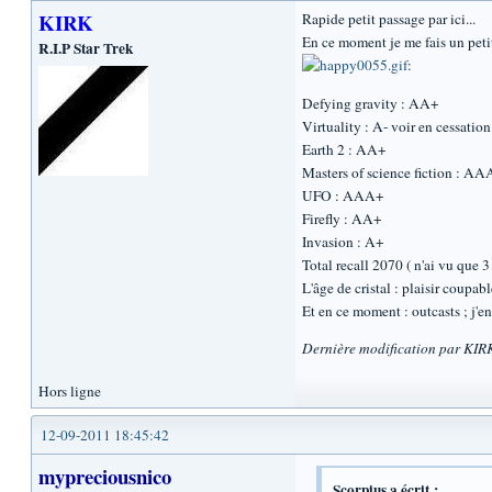
KIRK
Rapide petit passage par ici...
En ce moment je me fais un petit
R.I.P Star Trek
:
Defying gravity : AA+
Virtuality : A- voir en cessatio
Earth 2 : AA+
Masters of science fiction : A
UFO : AAA+
Firefly : AA+
Invasion : A+
Total recall 2070 ( n'ai vu que 
L'âge de cristal : plaisir coup
Et en ce moment : outcasts ; j'e
Dernière modification par KIR
Hors ligne
12-09-2011 18:45:42
mypreciousnico
Scorpius a écrit :