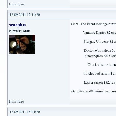
Hors ligne
12-09-2011 17:11:20
scorpius
alors : The Event mélange bizarr
Nowhere Man
Vampire Diaries S2 une saiso
Stargate Universe S2 trop c'e
Doctor Who saison 6 Juste eno
à noter qu'en deux saison Mof
Chuck saison 4 un réve 
Torchwood saison 4 une gross
Luther saison 1&2 le polar 
Dernière modification par scor
Hors ligne
12-09-2011 18:04:20