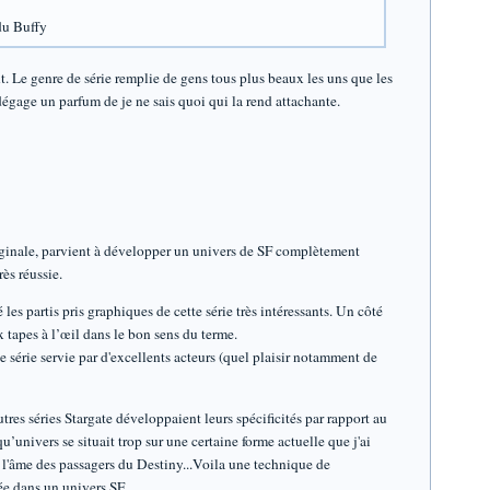
du Buffy
t. Le genre de série remplie de gens tous plus beaux les uns que les
égage un parfum de je ne sais quoi qui la rend attachante.
originale, parvient à développer un univers de SF complètement
ès réussie.
les partis pris graphiques de cette série très intéressants. Un côté
 tapes à l’œil dans le bon sens du terme.
ne série servie par d'excellents acteurs (quel plaisir notamment de
tres séries Stargate développaient leurs spécificités par rapport au
’univers se situait trop sur une certaine forme actuelle que j'ai
à l'âme des passagers du Destiny...Voila une technique de
e dans un univers SF...