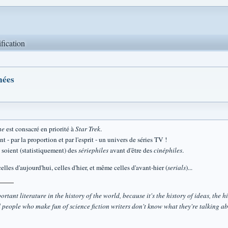
ification
nées
ne
est consacré en priorité à
Star Trek
.
t - par la proportion et par l'esprit - un univers de séries TV !
 soient (statistiquement) des
sériephiles
avant d'être des
cinéphiles
.
elles d'aujourd'hui, celles d'hier, et même celles d'avant-hier (
serials
)...
rtant literature in the history of the world, because it's the history of ideas, the his
 people who make fun of science fiction writers don't know what they're talking ab