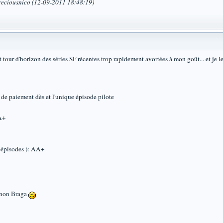
reciousnico (12-09-2011 18:48:19)
 tour d'horizon des séries SF récentes trop rapidement avortées à mon goût... et je 
n de paiement dès et l'unique épisode pilote
AA+
3 épisodes ): AA+
annon Braga