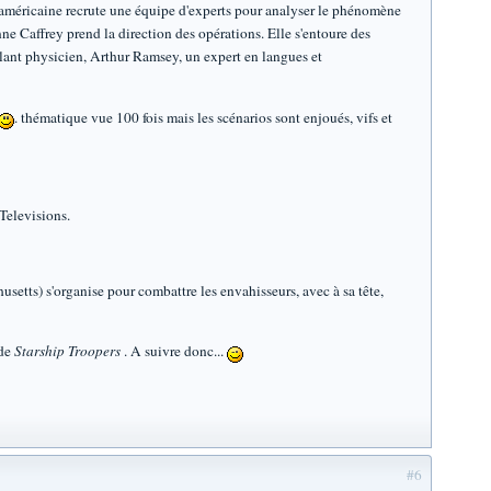
ée américaine recrute une équipe d'experts pour analyser le phénomène
ne Caffrey prend la direction des opérations. Elle s'entoure des
lant physicien, Arthur Ramsey, un expert en langues et
. thématique vue 100 fois mais les scénarios sont enjoués, vifs et
Televisions.
husetts) s'organise pour combattre les envahisseurs, avec à sa tête,
 de
Starship Troopers
. A suivre donc...
#6