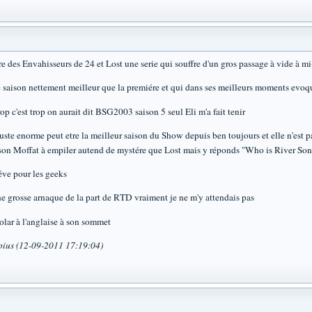
e des Envahisseurs de 24 et Lost une serie qui souffre d'un gros passage à vide à m
n nettement meilleur que la premiére et qui dans ses meilleurs moments evoq
st trop on aurait dit BSG2003 saison 5 seul Eli m'a fait tenir
rme peut etre la meilleur saison du Show depuis ben toujours et elle n'est pa
fat à empiler autend de mystére que Lost mais y réponds "Who is River Song" "t
pour les geeks
e arnaque de la part de RTD vraiment je ne m'y attendais pas
à l'anglaise à son sommet
pius (12-09-2011 17:19:04)