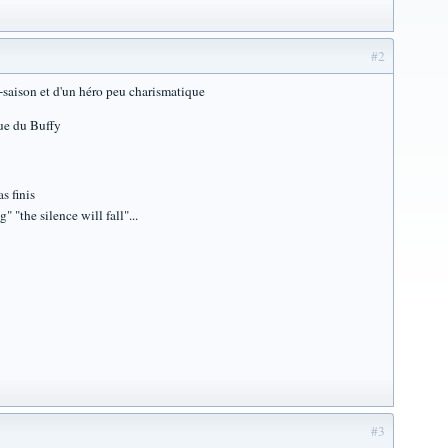
#2
i-saison et d'un héro peu charismatique
ue du Buffy
s finis
he silence will fall"...
#3