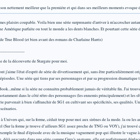
ison nettement meilleur que la premiére et qui dans ses meilleurs moments evoque 
es plaisirs coupable. Voila bien une série surprenante d'arriver à m'accrocher autan
 Amérique parfaite ou tout le monde a les dents blanches. Et pourtant cette série d
n de True Blood (et bien avant des romans de Charlaine Harris)
____________
le de la découverte de Stargate pour moi.
t j'aime l'état d'esprit de série de divertissement qui, sans être particulièrement 
épisodes. Une série qui tiens par ses personnages et par sa progression dramatique tr
ok...même si la série ne connaitra probablement jamais de véritable fin. J'ai trouvé 
otamment dans le côté rétro des personnages (les ennemis principalement) et les sfx
rie parvenait à bien s'affranchir de SG1 en cultivant ses spécificités, ses qualités. U
 scénarios.
 Univers qui, sur la forme, cédait trop pour moi aux sirènes de la mode. la ou les au
el (Sur la forme je trouve d’ailleurs SG1 assez proche de TNG ou VOY), j'ai trouvé qu
n exemple le final d'épisode avec de la musique vaguement pop qui illustre le vague 
e, déjà agaçante dans une série comme Grey's anatomy, elle est parfaitement déplacé