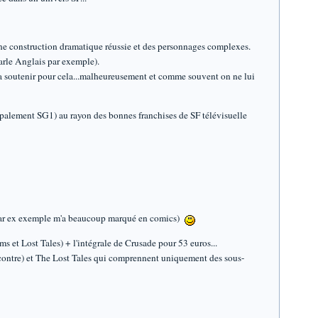
 une construction dramatique réussie et des personnages complexes.
 parle Anglais par exemple).
s à la soutenir pour cela...malheureusement et comme souvent on ne lui
cipalement SG1) au rayon des bonnes franchises de SF télévisuelle
" par ex exemple m'a beaucoup marqué en comics)
lms et Lost Tales) + l'intégrale de Crusade pour 53 euros...
ar contre) et The Lost Tales qui comprennent uniquement des sous-