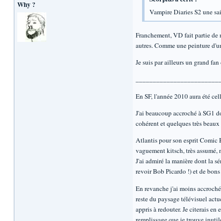
Why ?
Vampire Diaries S2 une sa
Franchement, VD fait partie de m
autres. Comme une peinture d'une
Je suis par ailleurs un grand fa
________________________
En SF, l'année 2010 aura été cel
J'ai beaucoup accroché à SG1 don
cohérent et quelques très beaux 
Atlantis pour son esprit Comic Bo
vaguement kitsch, très assumé, n
J'ai admiré la manière dont la sé
revoir Bob Picardo !) et de bons
En revanche j'ai moins accroché à
reste du paysage télévisuel actu
appris à redouter. Je citerais e
remplissage que je trouve inutil