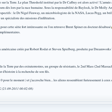
 sur la Terre. Le plan Threshold institué par le Dr Caffrey est alors activé ! L'arm
ouru dès lors par la race humaine. Sous la responsabilité de Baylock, le Dr Molly An
espectifs : le Dr Nigel Fenway, un microbiologiste de la NASA, Lucas Pegg, un bril
 spécialiste des missions d'infiltration.
our cette série fort intéressante ou l'on retrouve Brent Spiner en docteur désabusé
omplémentaires.
ion américaine créée par Robert Rodat et Steven Spielberg, produite par Dreamworks 
de la Terre par des extraterrestres, un groupe de résistants, le 2nd Mass (2nd Massac
d'histoire à la recherche de son fils.
 10 pour le moment ) et j'accroche bien... les aliens ressemblent furieusement à ceux
K (21-09-2011 00:02:08)