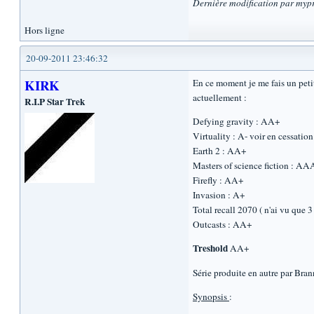
Dernière modification par myp
Hors ligne
20-09-2011 23:46:32
KIRK
En ce moment je me fais un petit
actuellement :
R.I.P Star Trek
Defying gravity : AA+
Virtuality : A- voir en cessatio
Earth 2 : AA+
Masters of science fiction : A
Firefly : AA+
Invasion : A+
Total recall 2070 ( n'ai vu que 
Outcasts : AA+
Treshold
AA+
Série produite en autre par Br
Synopsis
: