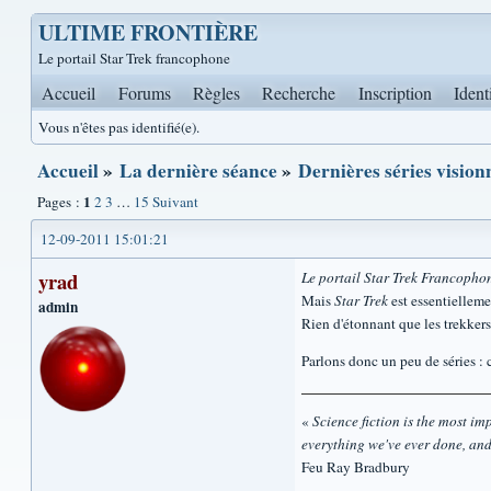
ULTIME FRONTIÈRE
Le portail Star Trek francophone
Accueil
Forums
Règles
Recherche
Inscription
Ident
Vous n'êtes pas identifié(e).
Accueil
»
La dernière séance
»
Dernières séries vision
1
Pages :
2
3
…
15
Suivant
12-09-2011 15:01:21
yrad
Le portail Star Trek Francopho
Mais
Star Trek
est essentiellemen
admin
Rien d'étonnant que les trekkers
Parlons donc un peu de séries : c
«
Science fiction is the most impo
everything we've ever done, and
Feu Ray Bradbury