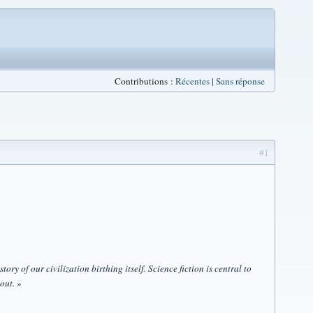
Contributions :
Récentes
|
Sans réponse
#1
tory of our civilization birthing itself. Science fiction is central to
out.
»