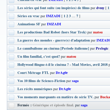
Les séries qui font suite (ou inspirées) de films
dvmy
1
par
[
Séries en vrac
IMZADI
1
2
3
7
par
[
…
]
Animations SF
IMZADI
par
Les productions Bad Robot (hors Star Trek)
matou
par
La guerre des mondes - guerre(s) d'adaptation
IMZAD
par
Le cannibalisme au cinéma [Periode italienne]
Prelogic
par
Un film familial, c'est quoi?
matou
par
Hollywood flingue-t-il le cinéma ? - Mad Movies, avril 2018
Court Métrage FTL
DrAg0r
par
Vos 10 films de Science-Fiction
saga
par
Les récits numériques
DrAg0r
par
Vos moments marquants en matière de série TV.
Bucka
par
Fermée :
Générique et épisode final.
saga
par