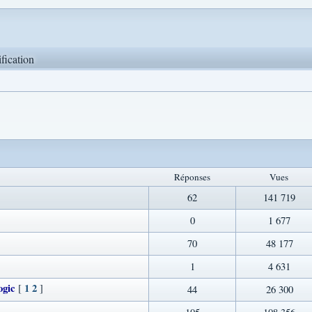
ification
Réponses
Vues
62
141 719
0
1 677
70
48 177
1
4 631
ogic
1
2
[
]
44
26 300