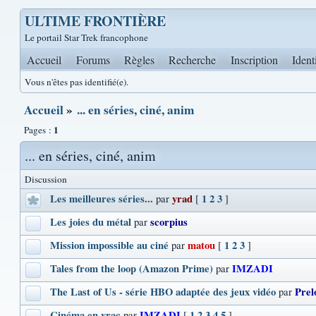
ULTIME FRONTIÈRE
Le portail Star Trek francophone
Accueil
Forums
Règles
Recherche
Inscription
Ident
Vous n'êtes pas identifié(e).
Accueil
»
... en séries, ciné, anim
1
Pages :
... en séries, ciné, anim
Discussion
Les meilleures séries...
yrad
1
2
3
par
[
]
Les joies du métal
scorpius
par
Mission impossible au ciné
matou
1
2
3
par
[
]
Tales from the loop (Amazon Prime)
IMZADI
par
The Last of Us - série HBO adaptée des jeux vidéo
Prel
par
Cinéma en vrac
IMZADI
1
2
3
4
5
par
[
]