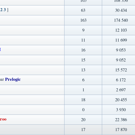
105
108 356
2
3
]
63
30 434
163
174 540
9
12 103
11
11 699
I
16
9 053
15
9 052
13
15 572
Prelogic
par
6
6 172
1
2 697
18
20 455
0
3 930
roo
20
22 386
17
17 870