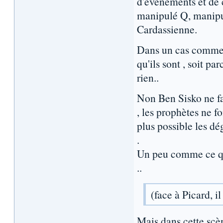
d'évenements et de 
manipulé Q, manipul
Cardassienne.
Dans un cas comme 
qu'ils sont , soit par
rien..
Non Ben Sisko ne fai
, les prophètes ne f
plus possible les dé
.
Un peu comme ce qu
..
(face à Picard, 
Mais dans cette scèn