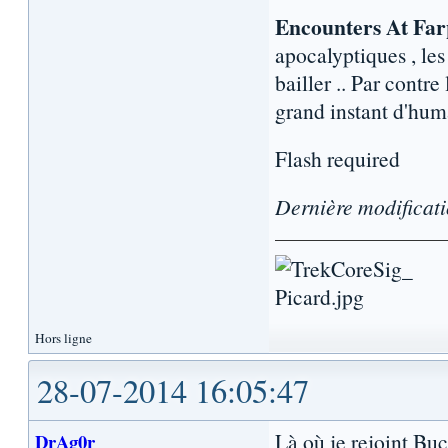
Encounters At Far
apocalyptiques , le
bailler .. Par contr
grand instant d'hum
Flash required
Dernière modificat
Hors ligne
28-07-2014 16:05:47
Là où je rejoint Buc
DrAg0r