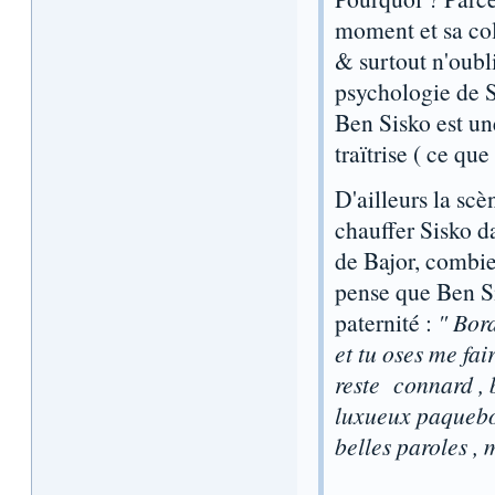
moment et sa col
& surtout n'oubli
psychologie de Si
Ben Sisko est un
traïtrise ( ce qu
D'ailleurs la scè
chauffer Sisko da
de Bajor, combien
pense que Ben Si
paternité :
" Bord
et tu oses me fa
reste connard , b
luxueux paquebot
belles paroles , 