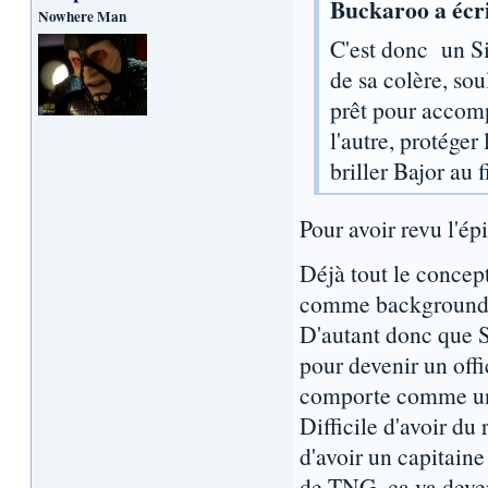
Buckaroo a écri
Nowhere Man
C'est donc un Si
de sa colère, sou
prêt pour accomp
l'autre, protéger 
briller Bajor au 
Pour avoir revu l'ép
Déjà tout le concept
comme background ma
D'autant donc que S
pour devenir un offi
comporte comme un v
Difficile d'avoir du
d'avoir un capitaine
de TNG, ça va deveni