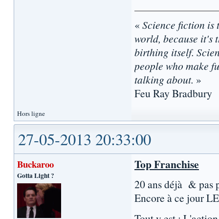
«
Science fiction is 
world, because it's t
birthing itself. Sci
people who make fun
talking about.
»
Feu Ray Bradbury
Hors ligne
27-05-2013 20:33:00
Top Franchise
Buckaroo
Gotta Light ?
20 ans déjà & pas pr
Encore à ce jour LE 
Tout y est : L'action