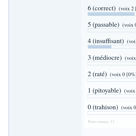
6 (correct)
(voix 2
5 (passable)
(voix 
4 (insuffisant)
(voi
3 (médiocre)
(voix
2 (raté)
(voix 0 [0%
1 (pitoyable)
(voix
0 (trahison)
(voix 
Votes totaux: 11