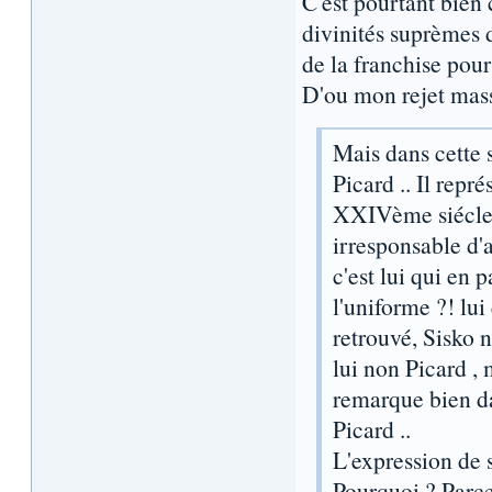
C'est pourtant bien 
divinités suprèmes 
de la franchise pour
D'ou mon rejet massi
Mais dans cette s
Picard .. Il repr
XXIVème siécle 
irresponsable d'
c'est lui qui en p
l'uniforme ?! lui
retrouvé, Sisko n
lui non Picard ,
remarque bien da
Picard ..
L'expression de 
Pourquoi ? Parc