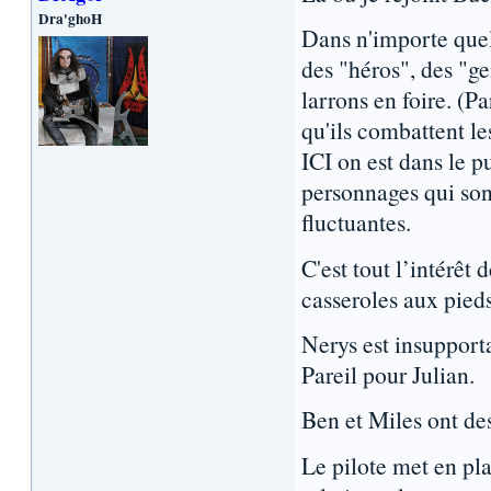
Dra'ghoH
Dans n'importe quel
des "héros", des "g
larrons en foire. (Pa
qu'ils combattent l
ICI on est dans le pu
personnages qui sont
fluctuantes.
C'est tout l’intérêt 
casseroles aux pieds
Nerys est insupporta
Pareil pour Julian.
Ben et Miles ont des
Le pilote met en pl