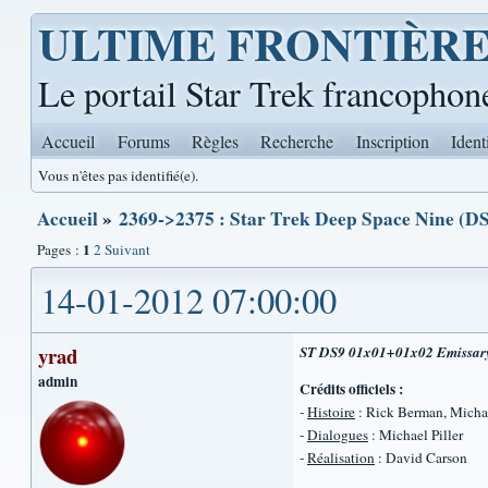
ULTIME FRONTIÈR
Le portail Star Trek francophon
Accueil
Forums
Règles
Recherche
Inscription
Ident
Vous n'êtes pas identifié(e).
Accueil
»
2369->2375 : Star Trek Deep Space Nine (DS
1
Pages :
2
Suivant
14-01-2012 07:00:00
yrad
ST DS9 01x01+01x02 Emissary 
admin
Crédits officiels :
-
Histoire
: Rick Berman, Michae
-
Dialogues
: Michael Piller
-
Réalisation
: David Carson