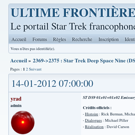
ULTIME FRONTIÈR
Le portail Star Trek francophon
Accueil
Forums
Règles
Recherche
Inscription
Ident
Vous n'êtes pas identifié(e).
Accueil
»
2369->2375 : Star Trek Deep Space Nine (DS
1
Pages :
2
Suivant
14-01-2012 07:00:00
yrad
ST DS9 01x01+01x02 Emissary 
admin
Crédits officiels :
-
Histoire
: Rick Berman, Michae
-
Dialogues
: Michael Piller
-
Réalisation
: David Carson