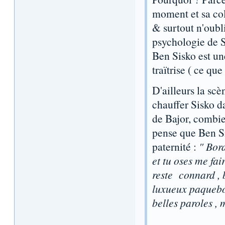
moment et sa col
& surtout n'oubli
psychologie de Si
Ben Sisko est un
traïtrise ( ce qu
D'ailleurs la scè
chauffer Sisko da
de Bajor, combien
pense que Ben Si
paternité :
" Bord
et tu oses me fa
reste connard , b
luxueux paquebot
belles paroles , 