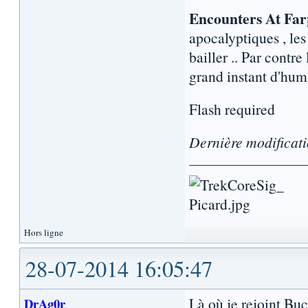
Encounters At Far
apocalyptiques , le
bailler .. Par contr
grand instant d'hum
Flash required
Dernière modificat
Hors ligne
28-07-2014 16:05:47
Là où je rejoint Buc
DrAg0r