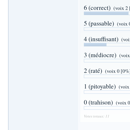
6 (correct)
(voix 2
5 (passable)
(voix 
4 (insuffisant)
(voi
3 (médiocre)
(voix
2 (raté)
(voix 0 [0%
1 (pitoyable)
(voix
0 (trahison)
(voix 
Votes totaux: 11