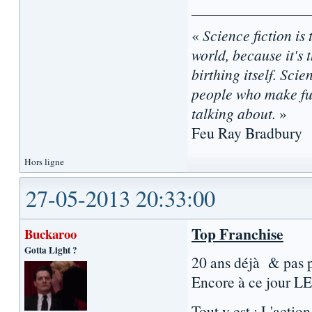
«
Science fiction is 
world, because it's t
birthing itself. Sci
people who make fun
talking about.
»
Feu Ray Bradbury
Hors ligne
27-05-2013 20:33:00
Top Franchise
Buckaroo
Gotta Light ?
20 ans déjà & pas pr
Encore à ce jour LE 
Tout y est : L'action