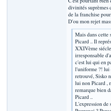
C'est pourtant bien 
divinités suprèmes 
de la franchise pour
D'ou mon rejet massi
Mais dans cette s
Picard .. Il repr
XXIVème siécle 
irresponsable d'
c'est lui qui en p
l'uniforme ?! lui
retrouvé, Sisko n
lui non Picard ,
remarque bien da
Picard ..
L'expression de 
Pourquoi ? Parc