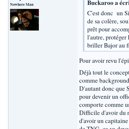
Buckaroo a écri
Nowhere Man
C'est donc un Si
de sa colère, sou
prêt pour accomp
l'autre, protéger 
briller Bajor au 
Pour avoir revu l'ép
Déjà tout le concept
comme background ma
D'autant donc que S
pour devenir un offi
comporte comme un v
Difficile d'avoir du
d'avoir un capitaine
de TNG, ça va deveni