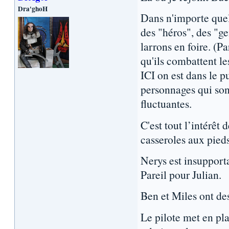
Dra'ghoH
Dans n'importe quel
des "héros", des "g
larrons en foire. (Pa
qu'ils combattent l
ICI on est dans le pu
personnages qui sont
fluctuantes.
C'est tout l’intérêt 
casseroles aux pieds
Nerys est insupporta
Pareil pour Julian.
Ben et Miles ont des
Le pilote met en pl