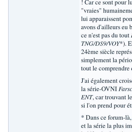
! Car ce sont pour lu
"vraies" humainemen
lui apparaissent po
avons d'ailleurs eu 
ce n'est pas du tout
TNG/DS9/VOY
*). 
24ème siècle représe
simplement la périod
tout le comprendre 
J'ai également cro
la série-OVNI
Fars
ENT
, car trouvant l
si l'on prend pour é
* Dans ce forum-là, 
et la série la plus 