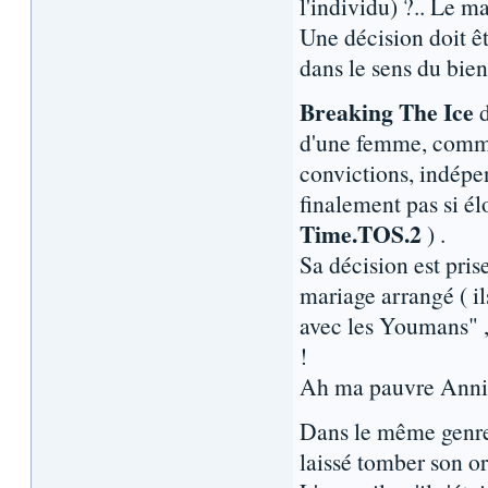
l'individu) ?.. Le 
Une décision doit ê
dans le sens du bi
Breaking The Ice
d
d'une femme, comme 
convictions, indépe
finalement pas si é
Time.TOS.2
) .
Sa décision est prise
mariage arrangé ( il
avec les Youmans" ,
!
Ah ma pauvre Annik
Dans le même genre 
laissé tomber son or