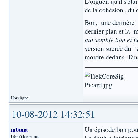
L'orgueil qu'il s'ét
de la cohésion , du 
Bon, une dernière à
dernier plan et la 
qui semble bon et j
version sucrée du
" 
mordre dedans..Tand
Hors ligne
10-08-2012 14:32:51
Un épisode bon pou
mbuna
I don't know you
La double intrigue p