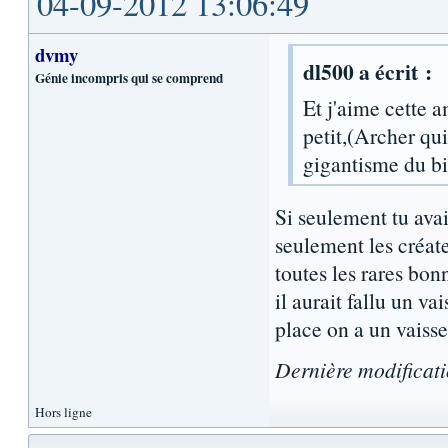
04-09-2012 13:06:49
dvmy
dl500 a écrit :
Génie incompris qui se comprend
Et j'aime cette 
petit,(Archer qui
gigantisme du bi
Si seulement tu avais
seulement les créat
toutes les rares bo
il aurait fallu un v
place on a un vaisse
Dernière modificat
Hors ligne