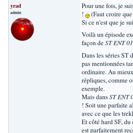
Pour une fois, je s
yrad
admin
!
(Faut croire que
Si ce n'est que je s
Voilà un épisode exc
façon de
ST ENT 01
Dans les séries ST 
pas mentionnées tan
ordinaire. Au mieux
répliques, comme ou
exemple.
Mais dans
ST ENT 0
! Soit une parfaite 
avec ce que les tre
Et côté hard SF, du 
est parfaitement rec