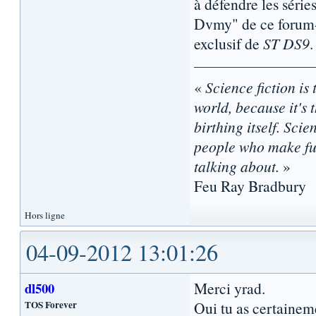
à défendre les série
Dvmy" de ce forum-
exclusif de
ST DS9
«
Science fiction is 
world, because it's t
birthing itself. Sci
people who make fun
talking about.
»
Feu Ray Bradbury
Hors ligne
04-09-2012 13:01:26
Merci yrad.
dl500
TOS Forever
Oui tu as certainem