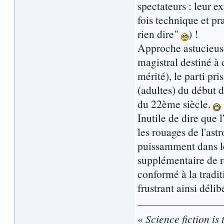
spectateurs : leur e
fois technique et pr
rien dire"
) !
Approche astucieuse 
magistral destiné à 
mérité), le parti pri
(adultes) du début 
du 22ème siècle.
Inutile de dire que 
les rouages de l'ast
puissamment dans le
supplémentaire de 
conformé à la tradi
frustrant ainsi déli
«
Science fiction is 