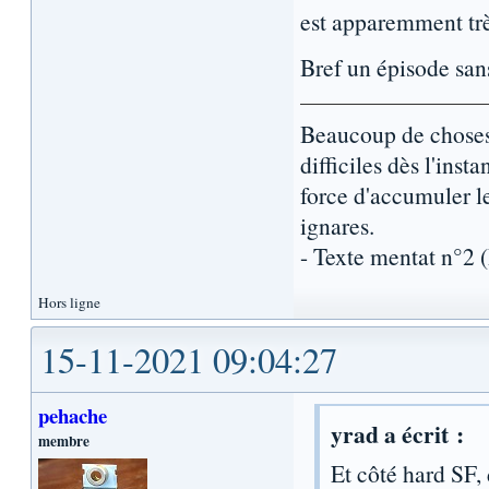
est apparemment trè
Bref un épisode sans
Beaucoup de choses 
difficiles dès l'inst
force d'accumuler l
ignares.
- Texte mentat n°2
Hors ligne
15-11-2021 09:04:27
pehache
yrad a écrit :
membre
Et côté hard SF, 