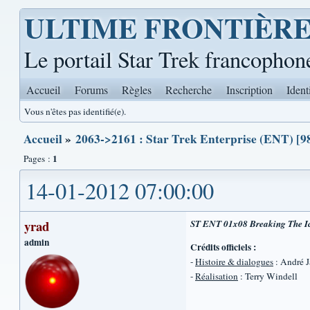
ULTIME FRONTIÈR
Le portail Star Trek francophon
Accueil
Forums
Règles
Recherche
Inscription
Ident
Vous n'êtes pas identifié(e).
Accueil
»
2063->2161 : Star Trek Enterprise (ENT) [98
1
Pages :
14-01-2012 07:00:00
yrad
ST ENT 01x08 Breaking The Ic
admin
Crédits officiels :
-
Histoire & dialogues
: André 
-
Réalisation
: Terry Windell