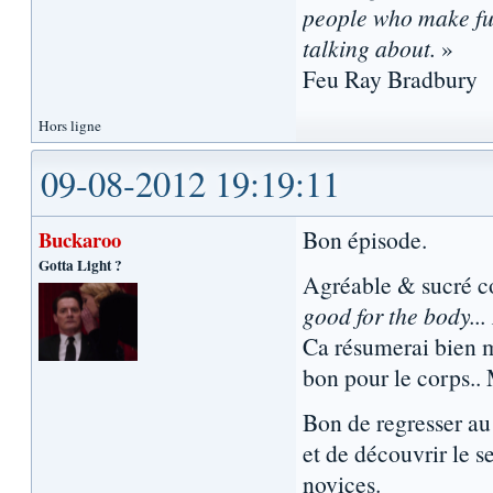
people who make fun
talking about.
»
Feu Ray Bradbury
Hors ligne
09-08-2012 19:19:11
Bon épisode.
Buckaroo
Gotta Light ?
Agréable & sucré c
good for the body... 
Ca résumerai bien m
bon pour le corps.. 
Bon de regresser a
et de découvrir le s
novices.