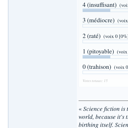
4 (insuffisant)
(voi
3 (médiocre)
(voix
2 (raté)
(voix 0 [0%
1 (pitoyable)
(voix
0 (trahison)
(voix 
Votes totaux: 15
«
Science fiction is 
world, because it's t
birthing itself. Sci