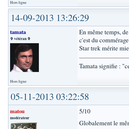
Hors ligne
14-09-2013 13:26:29
En même temps, de l
tamata
✞ vétéran ✞
c'est du commérage 
Star trek mérite mi
Tamata signifie : "c
Hors ligne
05-11-2013 03:22:58
5/10
matou
modérateur
Globalement le mêm