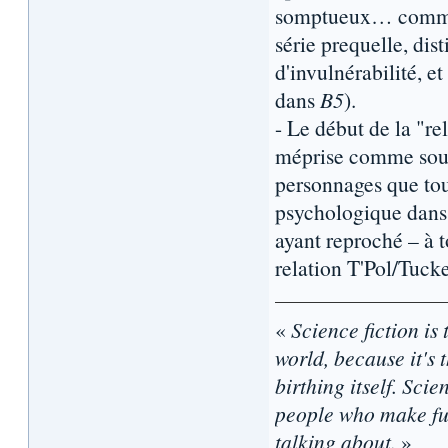
somptueux… comme le
série prequelle, dis
d'invulnérabilité, 
dans
B5
).
- Le début de la "re
méprise comme souv
personnages que tou
psychologique dans
ayant reproché – à t
relation T'Pol/Tucke
«
Science fiction is 
world, because it's t
birthing itself. Sci
people who make fun
talking about.
»