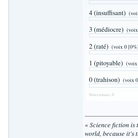
4 (insuffisant)
(voi
3 (médiocre)
(voix
2 (raté)
(voix 0 [0%
1 (pitoyable)
(voix
0 (trahison)
(voix 
Votes totaux: 8
«
Science fiction is 
world, because it's t