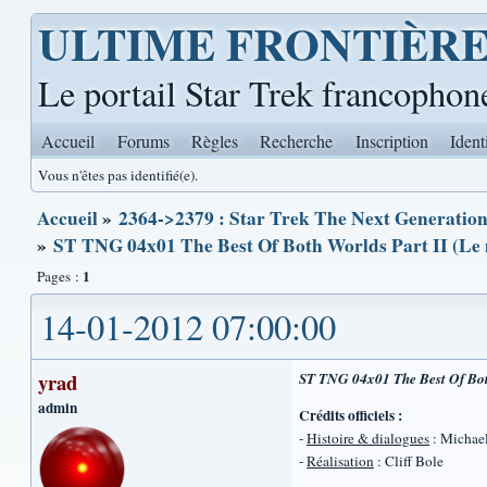
ULTIME FRONTIÈR
Le portail Star Trek francophon
Accueil
Forums
Règles
Recherche
Inscription
Ident
Vous n'êtes pas identifié(e).
Accueil
»
2364->2379 : Star Trek The Next Generation 
»
ST TNG 04x01 The Best Of Both Worlds Part II (Le m
1
Pages :
14-01-2012 07:00:00
yrad
ST TNG 04x01 The Best Of Both
admin
Crédits officiels :
-
Histoire & dialogues
: Michael
-
Réalisation
: Cliff Bole