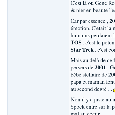
C'est là ou Gene Ro
& nier en beauté l'e
2
Car par essence ,
émotion..C'était la 
humains perdaient la
TOS
, c'est le pote
Star Trek
, c'est c
Mais au delà de ce fa
2001
pervers de
.. G
20
bébé stellaire de
papa et maman font
au second degré ...
Non il y a juste au
Spock entre sur la p
mal au coeur..