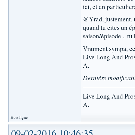
ici, et en particuli
@Yrad, justement, u
quand tu cites un é
saison/épisode... tu l
Vraiment sympa, ce
Live Long And Pro
A.
Dernière modificat
Live Long And Pro
A.
Hors ligne
09-02-2016 10:46:35