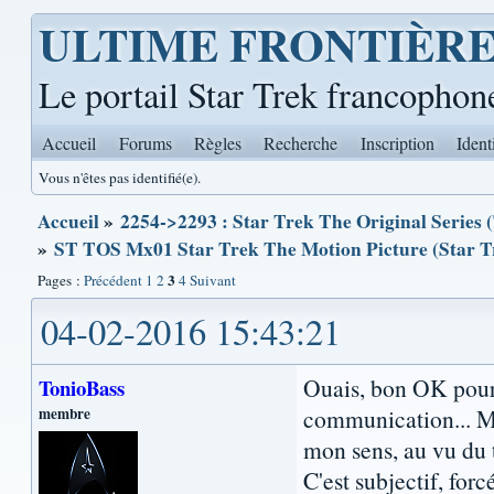
ULTIME FRONTIÈR
Le portail Star Trek francophon
Accueil
Forums
Règles
Recherche
Inscription
Ident
Vous n'êtes pas identifié(e).
Accueil
»
2254->2293 : Star Trek The Original Series 
»
ST TOS Mx01 Star Trek The Motion Picture (Star Tr
3
Pages :
Précédent
1
2
4
Suivant
04-02-2016 15:43:21
Ouais, bon OK pour
TonioBass
membre
communication... Ma
mon sens, au vu du t
C'est subjectif, for