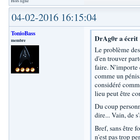
Hors ligne
04-02-2016 16:15:04
TonioBass
DrAg0r a écrit 
membre
Le problème des 
d'en trouver par
faire. N'importe
comme un pénis,
considéré comme 
lieu peut être c
Du coup personn
dire... Vain, de 
Bref, sans être f
n'est pas trop pe