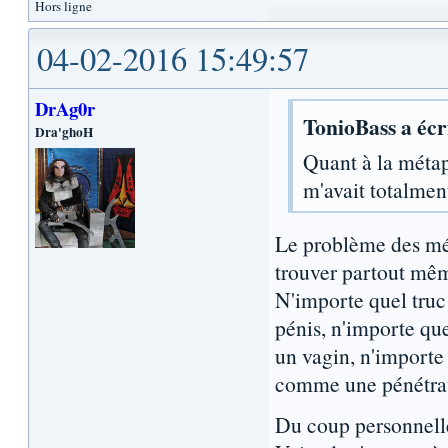
Hors ligne
04-02-2016 15:49:57
DrAg0r
TonioBass a écri
Dra'ghoH
Quant à la métap
m'avait totalmen
Le problème des méta
trouver partout même
N'importe quel tru
pénis, n'importe q
un vagin, n'importe 
comme une pénétrati
Du coup personnelle