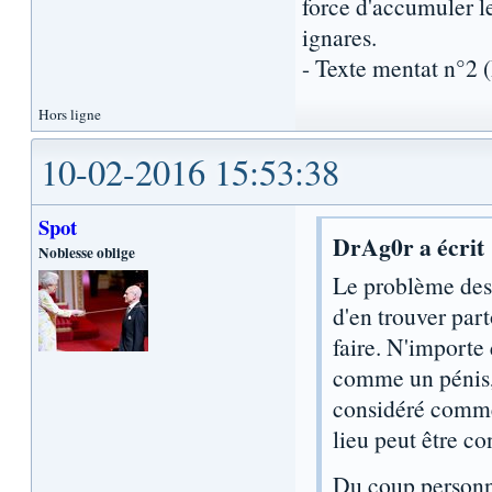
force d'accumuler l
ignares.
- Texte mentat n°2
Hors ligne
10-02-2016 15:53:38
Spot
DrAg0r a écrit 
Noblesse oblige
Le problème des 
d'en trouver par
faire. N'importe
comme un pénis,
considéré comme 
lieu peut être c
Du coup personn