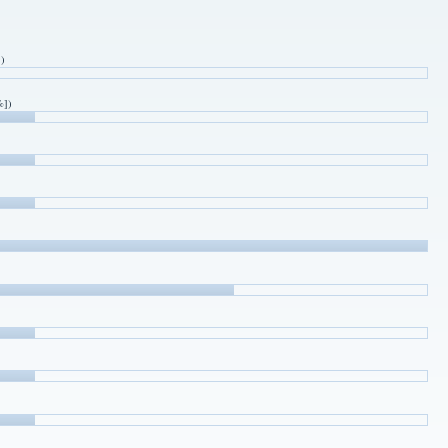
])
%])