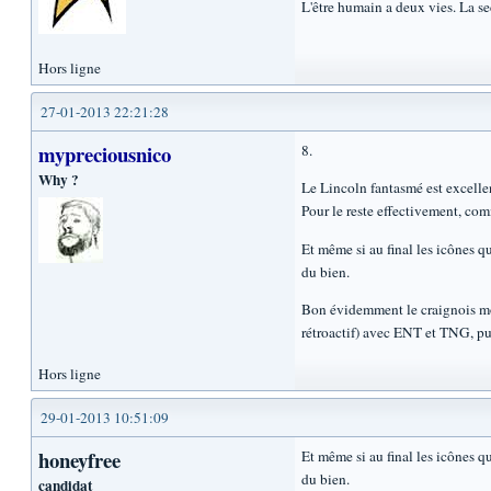
L'être humain a deux vies. La s
Hors ligne
27-01-2013 22:21:28
mypreciousnico
8.
Why ?
Le Lincoln fantasmé est excellen
Pour le reste effectivement, com
Et même si au final les icônes q
du bien.
Bon évidemment le craignois monst
rétroactif) avec ENT et TNG, pu
Hors ligne
29-01-2013 10:51:09
honeyfree
Et même si au final les icônes q
du bien.
candidat