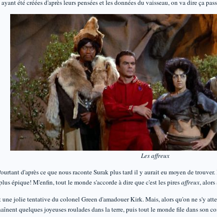
ayant été créées d'après leurs pensées et les données du vaisseau, on va dire ça passe
Les affreux
Pourtant d'après ce que nous raconte Surak plus tard il y aurait eu moyen de trouver. P
plus épique! M'enfin, tout le monde s'accorde à dire que c'est les pires
affreux
, alors
uit une jolie tentative du colonel Green d'amadouer Kirk. Mais, alors qu'on ne s'y at
haînent quelques joyeuses roulades dans la terre, puis tout le monde file dans son c