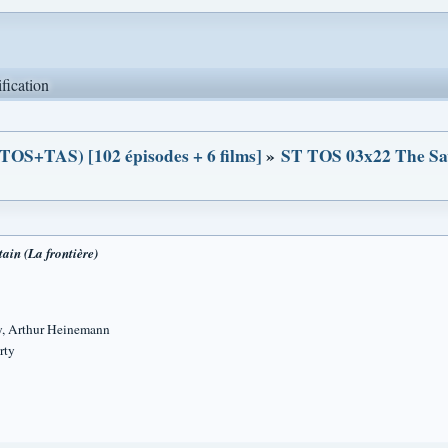
ification
(TOS+TAS) [102 épisodes + 6 films]
»
ST TOS 03x22 The Sav
in (La frontière)
, Arthur Heinemann
rty