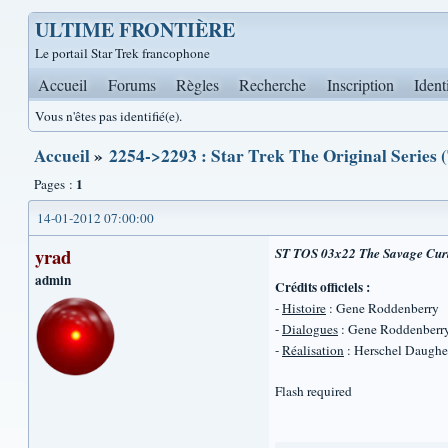
ULTIME FRONTIÈRE
Le portail Star Trek francophone
Accueil
Forums
Règles
Recherche
Inscription
Ident
Vous n'êtes pas identifié(e).
Accueil
»
2254->2293 : Star Trek The Original Series 
1
Pages :
14-01-2012 07:00:00
yrad
ST TOS 03x22 The Savage Curta
admin
Crédits officiels :
-
Histoire
: Gene Roddenberry
-
Dialogues
: Gene Roddenberry
-
Réalisation
: Herschel Daughe
Flash required