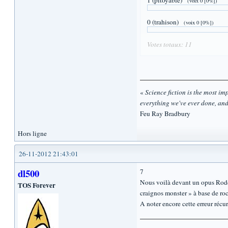
1 (pitoyable)
(voix 0 [0%])
0 (trahison)
(voix 0 [0%])
Votes totaux: 11
«
Science fiction is the most impo
everything we've ever done, and
Feu Ray Bradbury
Hors ligne
26-11-2012 21:43:01
dl500
7
Nous voilà devant un opus Rodde
TOS Forever
craignos monster » à base de ro
A noter encore cette erreur récu