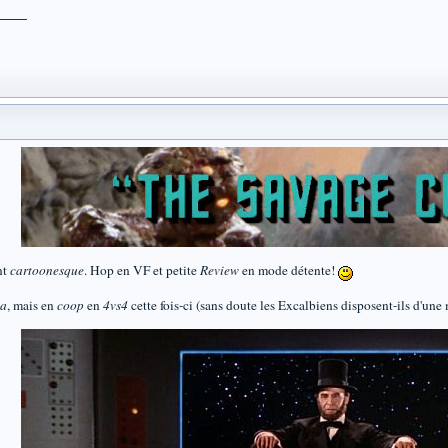
nt
cartoonesque
. Hop en VF et petite
Review
en mode détente!
na
, mais en
coop
en
4vs4
cette fois-ci (sans doute les Excalbiens disposent-ils d'un