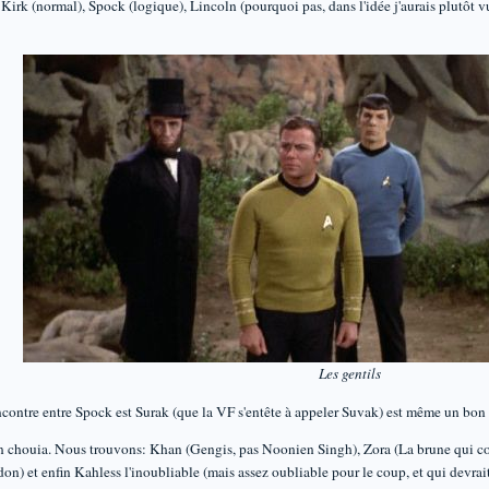
irk (normal), Spock (logique), Lincoln (pourquoi pas, dans l'idée j'aurais plutôt vu 
Les gentils
encontre entre Spock est Surak (que la VF s'entête à appeler Suvak) est même un bo
n chouia. Nous trouvons: Khan (Gengis, pas Noonien Singh), Zora (La brune qui com
don) et enfin Kahless l'inoubliable (mais assez oubliable pour le coup, et qui devrai