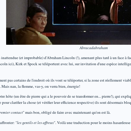
Abracadabraham
s inattendue (et improbable) d'Abraham Lincoln (!), amenant plus tard à un face à f
coln ici), Kirk et Spock se téléportent avec lui, sur invitation d'une espèce intelli
nt pas certains de l'endroit où ils vont se téléporter, si la zone est réellement viab
 Mais nan, la flemme, vas-y, on verra bien, énergie!
otre hôte (un être de pierre qui a le pouvoir de se transformer en... pierre!), qui expl
 pour clarifier la chose (et vérifier leur efficience respective) ils sont désormais blo
remier contact
" mais bon, obligé de faire avec maintenant qu'on est là.
ffronter: "
les gentils et les affreux
". Voilà une traduction pour le moins hasardeuse q