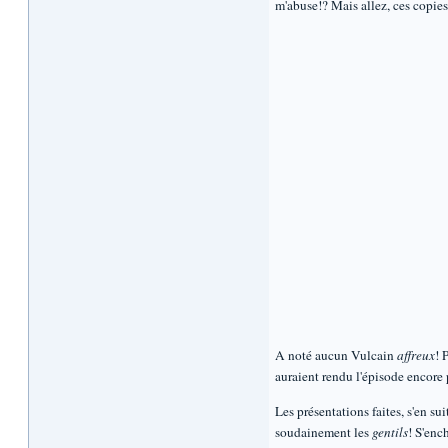
m'abuse!? Mais allez, ces copies 
A noté aucun Vulcain
affreux
! 
auraient rendu l'épisode encore 
Les présentations faites, s'en s
soudainement les
gentils
! S'enc