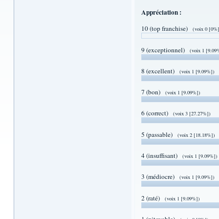
Appréciation :
10 (top franchise)
(voix 0 [0%
9 (exceptionnel)
(voix 1 [9.09
8 (excellent)
(voix 1 [9.09%])
7 (bon)
(voix 1 [9.09%])
6 (correct)
(voix 3 [27.27%])
5 (passable)
(voix 2 [18.18%])
4 (insuffisant)
(voix 1 [9.09%])
3 (médiocre)
(voix 1 [9.09%])
2 (raté)
(voix 1 [9.09%])