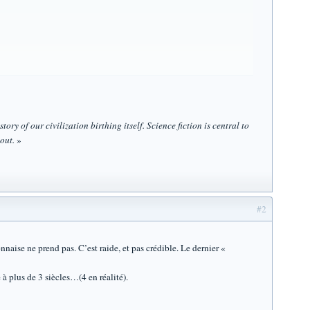
tory of our civilization birthing itself. Science fiction is central to
out.
»
#2
ise ne prend pas. C’est raide, et pas crédible. Le dernier «
à plus de 3 siècles…(4 en réalité).