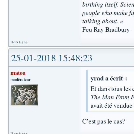
birthing itself. Sci
people who make fun
talking about.
»
Feu Ray Bradbury
Hors ligne
25-01-2018 15:48:23
matou
yrad a écrit :
modérateur
Et dans tous les c
The Man From E
avait été vendu
C’est pas le cas?
Hors ligne