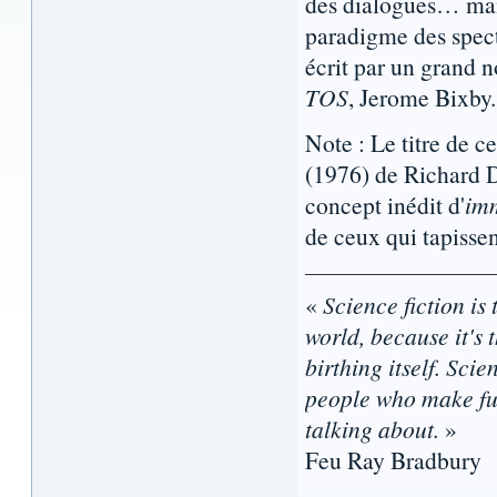
des dialogues… mais
paradigme des spect
écrit par un grand n
TOS
, Jerome Bixby.
Note : Le titre de c
(1976) de Richard D
concept inédit d'
imm
de ceux qui tapisse
«
Science fiction is 
world, because it's t
birthing itself. Sci
people who make fun
talking about.
»
Feu Ray Bradbury