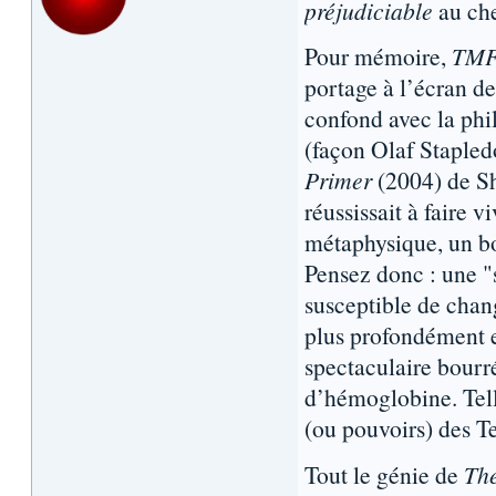
préjudiciable
au ch
Pour mémoire,
TM
portage à l’écran de 
confond avec la phil
(façon Olaf Staple
Primer
(2004) de Sh
réussissait à faire v
métaphysique, un b
Pensez donc : une "
susceptible de chang
plus profondément 
spectaculaire bour
d’hémoglobine. Telle
(ou pouvoirs) des 
Tout le génie de
Th