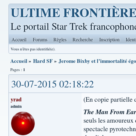
ULTIME FRONTIÈR
Le portail Star Trek francophon
Accueil
Forums
Règles
Recherche
Inscription
Ident
Vous n'êtes pas identifié(e).
Accueil
»
Hard SF
»
Jerome Bixby et l’immortalité é
1
Pages :
30-07-2015 02:18:22
(En copie partielle
yrad
admin
The Man From Ear
seuls les amoureux d
spectacle pyrotech