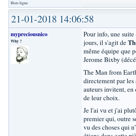
Hors ligne
21-01-2018 14:06:58
Pour info, une suite
mypreciousnico
Th
Why ?
jours, il s'agit de
même équipe que pou
Jerome Bixby (décéd
The Man from Earth:
directement par les 
auteurs invitent, e
de leur choix.
Je l'ai vu et j'ai pl
premier qui, outre s
vu des choses qui n’
étions dans cette p