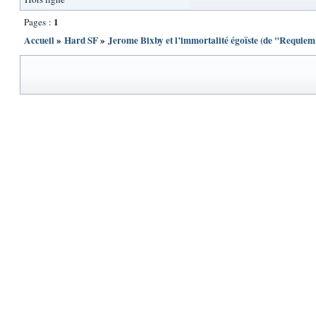
1
Pages :
Accueil
»
Hard SF
»
Jerome Bixby et l’immortalité égoïste (de "Requi