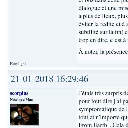
dialogue et une mise
a plus de lieux, plu
éviter la redite et 
subtilité sur la fin
trop en dire, c’est à
À noter, la présenc
Hors ligne
21-01-2018 16:29:46
J'étais très surpris 
scorpius
Nowhere Man
pour tout dire j'ai p
symptomatique de l'
tout et n'importe q
From Earth". Cela ét