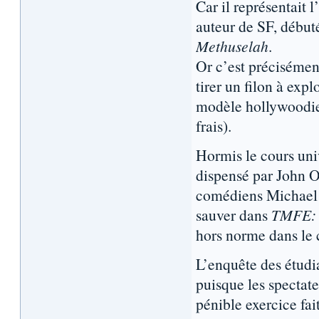
Car il représentait 
auteur de SF, début
Methuselah
.
Or c’est précisémen
tirer un filon à exp
modèle hollywoodi
frais).
Hormis le cours univ
dispensé par John Ol
comédiens Michael Do
sauver dans
TMFE: 
hors norme dans le 
L’enquête des étudi
puisque les spectate
pénible exercice fai