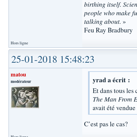
birthing itself. Sci
people who make fun
talking about.
»
Feu Ray Bradbury
Hors ligne
25-01-2018 15:48:23
matou
yrad a écrit :
modérateur
Et dans tous les c
The Man From E
avait été vendu
C’est pas le cas?
Hors ligne