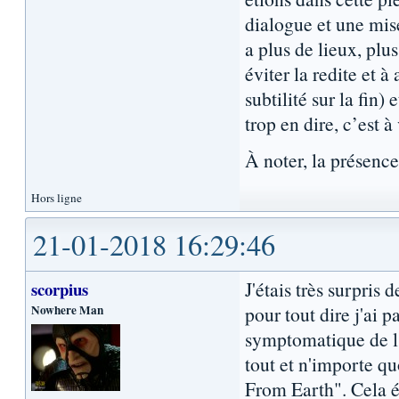
dialogue et une mise
a plus de lieux, plu
éviter la redite et 
subtilité sur la fin
trop en dire, c’est à
À noter, la présenc
Hors ligne
21-01-2018 16:29:46
J'étais très surpris 
scorpius
Nowhere Man
pour tout dire j'ai p
symptomatique de l'
tout et n'importe q
From Earth". Cela ét