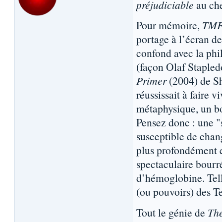
préjudiciable
au ch
Pour mémoire,
TM
portage à l’écran de 
confond avec la phil
(façon Olaf Staple
Primer
(2004) de Sh
réussissait à faire v
métaphysique, un b
Pensez donc : une "
susceptible de chang
plus profondément 
spectaculaire bour
d’hémoglobine. Telle
(ou pouvoirs) des 
Tout le génie de
Th