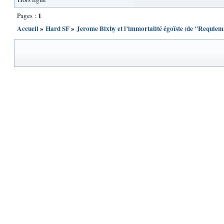
1
Pages :
Accueil
»
Hard SF
»
Jerome Bixby et l’immortalité égoïste (de "Requi