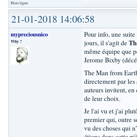
Hors ligne
21-01-2018 14:06:58
Pour info, une suite
mypreciousnico
Th
Why ?
jours, il s'agit de
même équipe que pou
Jerome Bixby (décéd
The Man from Earth:
directement par les 
auteurs invitent, e
de leur choix.
Je l'ai vu et j'ai pl
premier qui, outre s
vu des choses qui n’
étions dans cette p