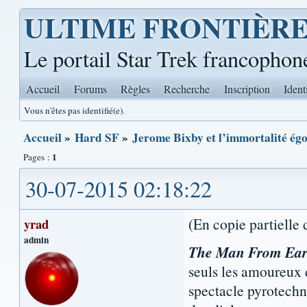
ULTIME FRONTIÈR
Le portail Star Trek francophon
Accueil
Forums
Règles
Recherche
Inscription
Ident
Vous n'êtes pas identifié(e).
Accueil
»
Hard SF
»
Jerome Bixby et l’immortalité é
1
Pages :
30-07-2015 02:18:22
(En copie partielle
yrad
admin
The Man From Ear
seuls les amoureux d
spectacle pyrotech