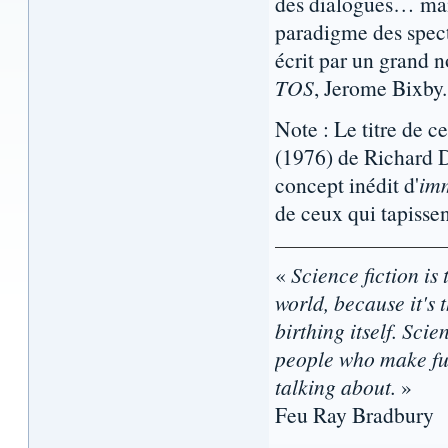
des dialogues… mais
paradigme des spect
écrit par un grand n
TOS
, Jerome Bixby.
Note : Le titre de c
(1976) de Richard D
concept inédit d'
imm
de ceux qui tapisse
«
Science fiction is 
world, because it's t
birthing itself. Sci
people who make fun
talking about.
»
Feu Ray Bradbury