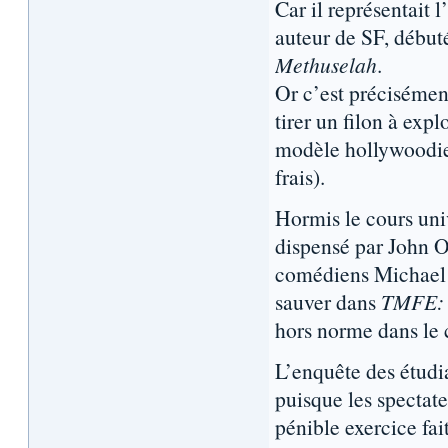
Car il représentait 
auteur de SF, début
Methuselah
.
Or c’est précisémen
tirer un filon à exp
modèle hollywoodi
frais).
Hormis le cours univ
dispensé par John Ol
comédiens Michael Do
sauver dans
TMFE: 
hors norme dans le 
L’enquête des étudi
puisque les spectate
pénible exercice fai