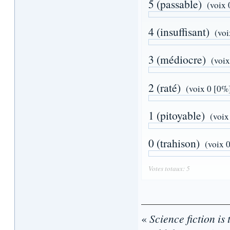
5 (passable)
(voix 
4 (insuffisant)
(voi
3 (médiocre)
(voix
2 (raté)
(voix 0 [0%
1 (pitoyable)
(voix
0 (trahison)
(voix 
Votes totaux: 5
«
Science fiction is 