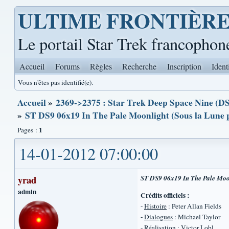
ULTIME FRONTIÈR
Le portail Star Trek francophon
Accueil
Forums
Règles
Recherche
Inscription
Ident
Vous n'êtes pas identifié(e).
Accueil
»
2369->2375 : Star Trek Deep Space Nine (DS
»
ST DS9 06x19 In The Pale Moonlight (Sous la Lune 
1
Pages :
14-01-2012 07:00:00
yrad
ST DS9 06x19 In The Pale Moon
admin
Crédits officiels :
-
Histoire
: Peter Allan Fields
-
Dialogues
: Michael Taylor
-
Réalisation
: Victor Lobl