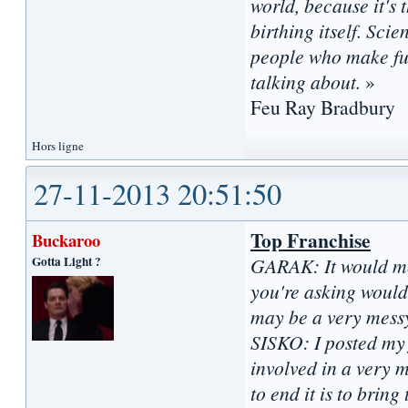
world, because it's t
birthing itself. Sci
people who make fun
talking about.
»
Feu Ray Bradbury
Hors ligne
27-11-2013 20:51:50
Top Franchise
Buckaroo
Gotta Light ?
GARAK: It would mea
you're asking would 
may be a very messy
SISKO: I posted my 
involved in a very 
to end it is to brin