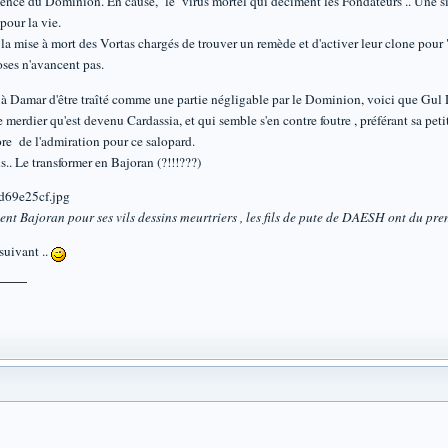
tience du Dominion. En cause, le virus mortel qui déciment les Fondateurs .. Une sit
pour la vie.
mise à mort des Vortas chargés de trouver un remède et d'activer leur clone pour "a
ses n'avancent pas.
s à Damar d'être traîté comme une partie négligable par le Dominion, voici que Gul
 merdier qu'est devenu Cardassia, et qui semble s'en contre foutre , préférant sa pe
re de l'admiration pour ce salopard.
s.. Le transformer en Bajoran (?!!!???)
nt Bajoran pour ses vils dessins meurtriers , les fils de pute de DAESH ont du pren
suivant ..