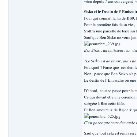
vécu depuis 7 ans convergent v
Sisko et le Destin de l' Emissai
DS9
Pour qui connaît la fin de
,
Pour la première fois de sa vie ,
S'offrir une parcelle de terre s
Sauf que Ben Sisko ne verra jama
Ben Sisko , un batisseur , un vis
"Le Sisko est de Bajor , mais ne
Pourquoi ? Parce que ces dernier
Non , parce que Ben Sisko n'a pas
Le destin de l' Emissaire ou u
D'abord, tout se passe pour le m
Ce qui devait être une cérémoni
subgére à Ben cette idée.
Et Ben amoureux de Bajor & qui 
C'est parce que cette demande v
Sauf que tout cela est remis en 