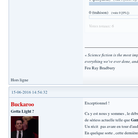
0 (trahison)
(voix 0 [0%])
Votes totaux: 6
«
Science fiction is the most impo
everything we've ever done, and
Feu Ray Bradbury
Hors ligne
15-06-2016 14:54:32
Buckaroo
Exceptionnel !
Gotta Light ?
Ca y est nous y sommes , le débu
Gam
de sériess actuelle telle que
Un récit pas avare en tour d'au
En quelque sorte , cette dernièr