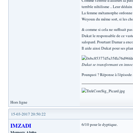
Comme s'effrite d'ailleurs la pa
terrible nihilisme .. Leur dédain 
La femme métamorphe ordonne la 
Weyoun du même sort, si les cho
& comme si cela ne suffisait pa
Dukat le responsable de ce vaste
salopard. Pourtant Damar a enco
Il aide ainsi Dukat pour ses plan
Dukat se transformant en innoce
Pourquoi ? Réponse à l'épisode 
Hors ligne
15-03-2017 20:50:22
IMZADI
6/10 pour le dyptique.
Memory Alpha