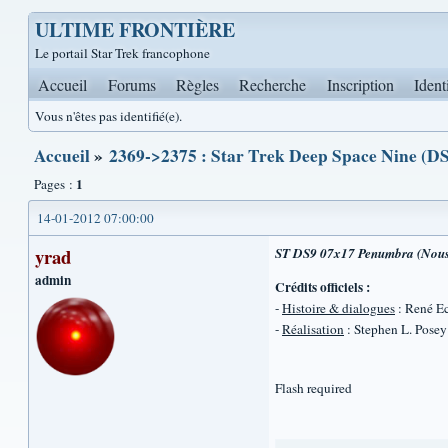
ULTIME FRONTIÈRE
Le portail Star Trek francophone
Accueil
Forums
Règles
Recherche
Inscription
Ident
Vous n'êtes pas identifié(e).
Accueil
»
2369->2375 : Star Trek Deep Space Nine (DS
1
Pages :
14-01-2012 07:00:00
yrad
ST DS9 07x17 Penumbra (Nous
admin
Crédits officiels :
-
Histoire & dialogues
: René Ec
-
Réalisation
: Stephen L. Posey
Flash required