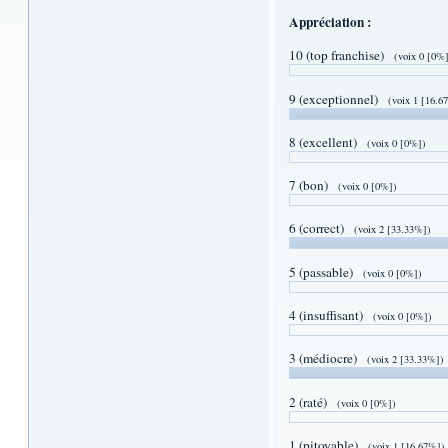
Appréciation :
10 (top franchise)
(voix 0 [0%
9 (exceptionnel)
(voix 1 [16.6
8 (excellent)
(voix 0 [0%])
7 (bon)
(voix 0 [0%])
6 (correct)
(voix 2 [33.33%])
5 (passable)
(voix 0 [0%])
4 (insuffisant)
(voix 0 [0%])
3 (médiocre)
(voix 2 [33.33%])
2 (raté)
(voix 0 [0%])
1 (pitoyable)
(voix 1 [16.67%])