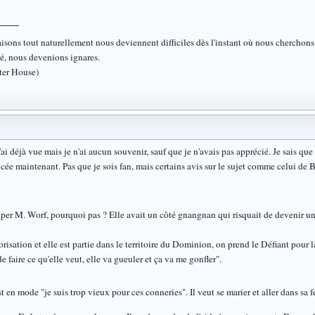
ons tout naturellement nous deviennent difficiles dès l'instant où nous cherchons à l
é, nous devenions ignares.
ter House)
'ai déjà vue mais je n'ai aucun souvenir, sauf que je n'avais pas apprécié. Je sais qu
cée maintenant. Pas que je sois fan, mais certains avis sur le sujet comme celui de B
taper M. Worf, pourquoi pas ? Elle avait un côté gnangnan qui risquait de devenir u
orisation et elle est partie dans le territoire du Dominion, on prend le Défiant pour 
e faire ce qu'elle veut, elle va gueuler et ça va me gonfler".
st en mode "je suis trop vieux pour ces conneries". Il veut se marier et aller dans sa