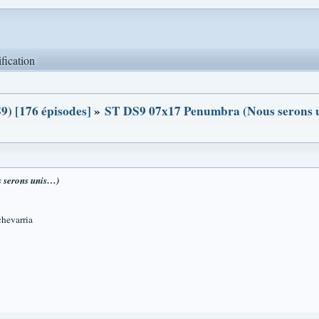
ification
9) [176 épisodes]
»
ST DS9 07x17 Penumbra (Nous serons 
 serons unis…)
hevarria