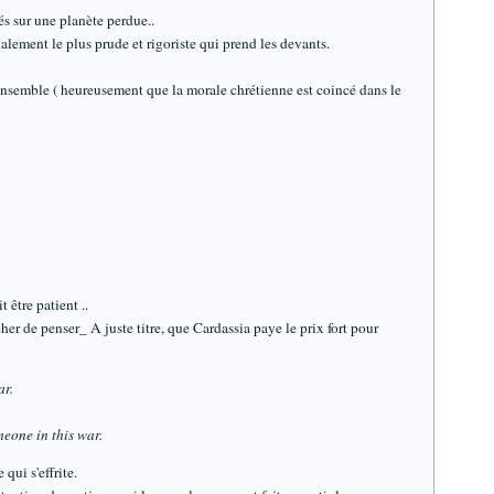
és sur une planète perdue..
alement le plus prude et rigoriste qui prend les devants.
ensemble ( heureusement que la morale chrétienne est coincé dans le
 être patient ..
er de penser_ A juste titre, que Cardassia paye le prix fort pour
ar.
eone in this war.
qui s'effrite.