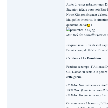
Après diverses mésaventures, Dax
Situation idéale pour voir Ezri 
Notre Klingon feignant d'abord l
Malgré les interdits , la situatio
quadrant Delta
)
Star Trek des nouvelles formes d
Jusqu'au réveil.. ou ils sont capt
Premier coup de théatre d'une sér
Cardassia / Le Dominion
Pendant ce temps , l' Alliance Do
Gul Damar lui semble la perdre d
cette guerre:
DAMAR: Our adversaries don't vi
WEYOUN: If you have something 
DAMAR: Do you have any idea the
On commence à le sentir , l'alli