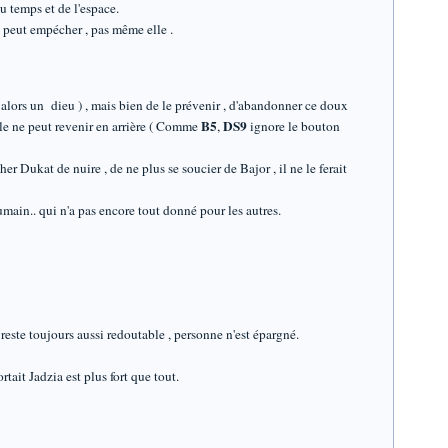
 temps et de l'espace.
 peut empécher , pas même elle .
 alors un dieu ) , mais bien de le prévenir , d'abandonner ce doux
B5
DS9
lle ne peut revenir en arrière ( Comme
,
ignore le bouton
er Dukat de nuire , de ne plus se soucier de Bajor , il ne le ferait
umain.. qui n'a pas encore tout donné pour les autres.
ste toujours aussi redoutable , personne n'est épargné.
ait Jadzia est plus fort que tout.