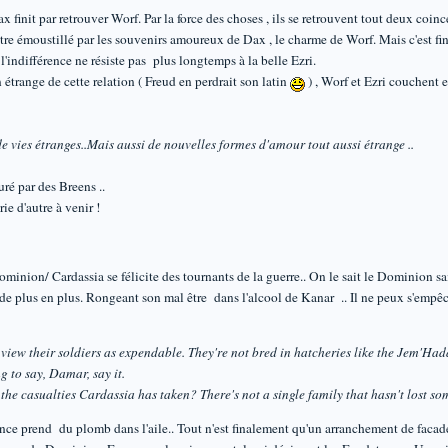
 finit par retrouver Worf. Par la force des choses , ils se retrouvent tout deux coinc
être émoustillé par les souvenirs amoureux de Dax , le charme de Worf. Mais c'est fin
'indifférence ne résiste pas plus longtemps à la belle Ezri.
n étrange de cette relation ( Freud en perdrait son latin
) , Worf et Ezri couchent 
e vies étranges..Mais aussi de nouvelles formes d'amour tout aussi étrange ..
uré par des Breens ..
ie d'autre à venir !
minion/ Cardassia se félicite des tournants de la guerre.. On le sait le Dominion sait
e plus en plus. Rongeant son mal être dans l'alcool de Kanar .. Il ne peux s'empêch
ew their soldiers as expendable. They're not bred in hatcheries like the Jem'Had
to say, Damar, say it.
 casualties Cardassia has taken? There's not a single family that hasn't lost som
ance prend du plomb dans l'aile.. Tout n'est finalement qu'un arranchement de facade 