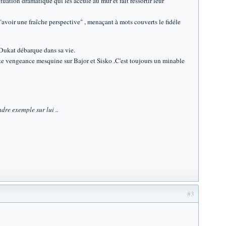
uation dramatique qui les accule au mur et fait ressortir leur
voir une fraîche perspective" , menaçant à mots couverts le fidéle
 Dukat débarque dans sa vie.
tite vengeance mesquine sur Bajor et Sisko .C'est toujours un minable
dre exemple sur lui ..
#3