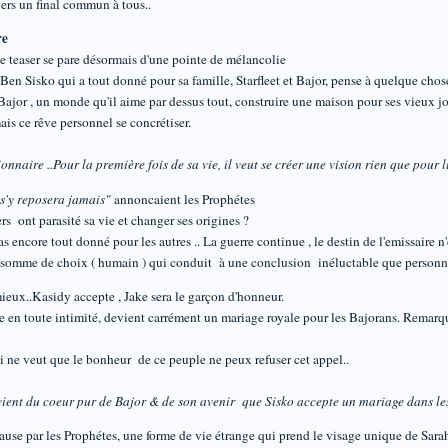
ers un final commun à tous..
re
 le teaser se pare désormais d'une pointe de mélancolie
 Ben Sisko qui a tout donné pour sa famille, Starfleet et Bajor, pense à quelque chose
ur Bajor , un monde qu'il aime par dessus tout, construire une maison pour ses vieux 
is ce rêve personnel se concrétiser.
ionnaire ..Pour la première fois de sa vie, il veut se créer une vision rien que pour l
 s'y reposera jamais"
annoncaient les Prophétes
s ont parasité sa vie et changer ses origines ?
 encore tout donné pour les autres .. La guerre continue , le destin de l'emissaire n'
ne somme de choix ( humain ) qui conduit à une conclusion inéluctable que person
ieux..Kasidy accepte , Jake sera le garçon d'honneur.
e en toute intimité, devient carrément un mariage royale pour les Bajorans. Remarqu
ne veut que le bonheur de ce peuple ne peux refuser cet appel..
ient du coeur pur de Bajor & de son avenir que Sisko accepte un mariage dans les
cause par les Prophétes, une forme de vie étrange qui prend le visage unique de Sar