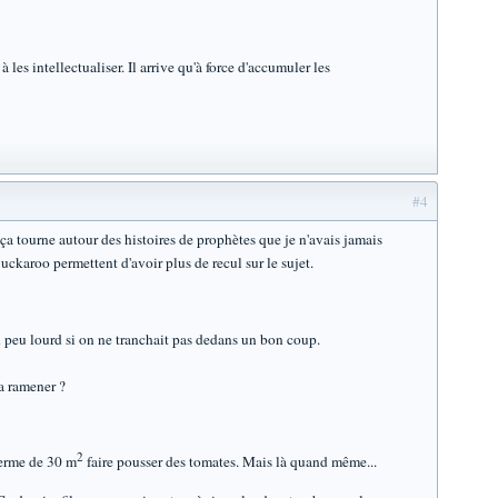
es intellectualiser. Il arrive qu'à force d'accumuler les
#4
e ça tourne autour des histoires de prophètes que je n'avais jamais
uckaroo permettent d'avoir plus de recul sur le sujet.
n peu lourd si on ne tranchait pas dedans un bon coup.
la ramener ?
2
 ferme de 30 m
faire pousser des tomates. Mais là quand même...