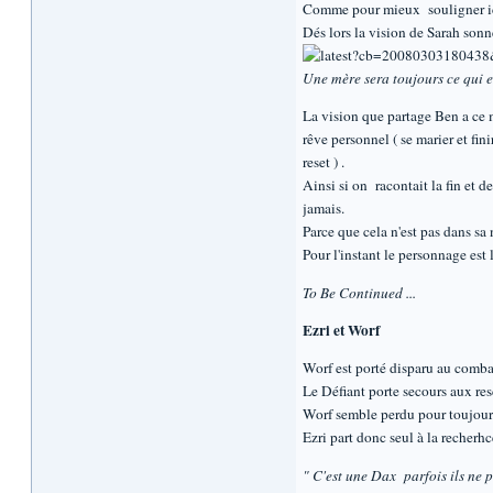
Comme pour mieux souligner ici 
Dés lors la vision de Sarah son
Une mère sera toujours ce qui est
La vision que partage Ben a ce m
rêve personnel ( se marier et fin
reset ) .
Ainsi si on racontait la fin et d
jamais.
Parce que cela n'est pas dans sa 
Pour l'instant le personnage est 
To Be Continued ...
Ezri et Worf
Worf est porté disparu au comba
Le Défiant porte secours aux re
Worf semble perdu pour toujours 
Ezri part donc seul à la recherh
" C'est une Dax parfois ils ne pe