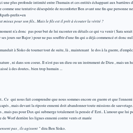
une plus profonde intimité entre l'humain et ces entités échappant aux barrières du
ne comme une tentative désespérée de reconforter Ben avant une fin que personne ne
 mieux pour son fils.. Mais le fils est il prêt à écouter la vérité ?
oment n'a donc pas pour but de lui raconter en détails ce qui va venir ( Sara serait
ir ses jours sur Bajor ) pour ne pas souffrir d'une fin qui a déjà commencé et donc nu
emandait à Sisko de tourner tout de suite, là , maintenant le dos à la guerre, d'empêch
nature , ni dans son coeur.. Il n'est pas un dieu ou un instrument de Dieu , mais un h
laissé à des doutes.. bien trop humain ...
t.. Ce qui nous fait comprendre que nous sommes encore en guerre et que l'ennemi re
scapés , mais devant la riposte ennemi doit abandonner toute missions de sauvetage.
, mais pas pour Dax qui submerge totalement la pensée d' Ezri.. L'amour que lui port
ce de Worf derrière les lignes ennemi contre vents et marée
nsent pas , ils agissent "
dira Ben Sisko.