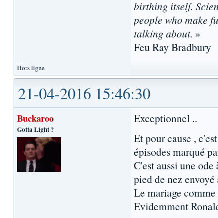
birthing itself. Sci
people who make fun
talking about.
»
Feu Ray Bradbury
Hors ligne
21-04-2016 15:46:30
Exceptionnel ..
Buckaroo
Gotta Light ?
Et pour cause , c'es
épisodes marqué par 
C'est aussi une ode 
pied de nez envoyé à
Le mariage comme les
Evidemment Ronald 