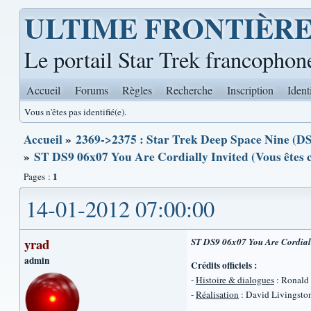
ULTIME FRONTIÈR
Le portail Star Trek francophon
Accueil
Forums
Règles
Recherche
Inscription
Ident
Vous n'êtes pas identifié(e).
Accueil
»
2369->2375 : Star Trek Deep Space Nine (DS
»
ST DS9 06x07 You Are Cordially Invited (Vous êtes c
1
Pages :
14-01-2012 07:00:00
yrad
ST DS9 06x07 You Are Cordially
admin
Crédits officiels :
-
Histoire & dialogues
: Ronald
-
Réalisation
: David Livingsto