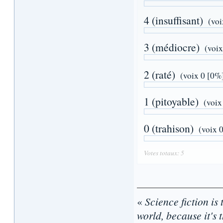
4 (insuffisant)
(voi
3 (médiocre)
(voix
2 (raté)
(voix 0 [0%
1 (pitoyable)
(voix
0 (trahison)
(voix 
Votes totaux: 5
«
Science fiction is 
world, because it's t