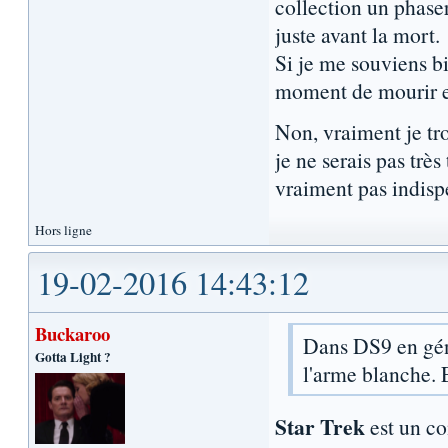
collection un phaser
juste avant la mort.
Si je me souviens bie
moment de mourir es
Non, vraiment je tro
je ne serais pas très
vraiment pas indisp
Hors ligne
19-02-2016 14:43:12
Buckaroo
Dans DS9 en géné
Gotta Light ?
l'arme blanche. 
Star Trek
est un co