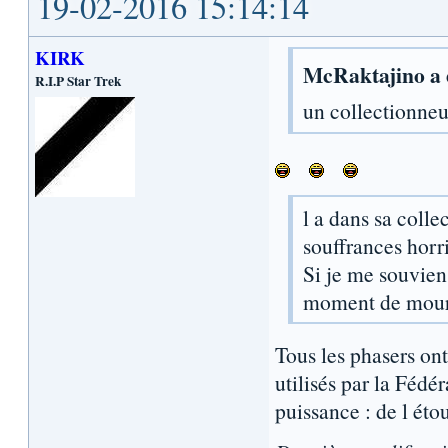
19-02-2016 15:14:14
KIRK
McRaktajino a é
R.I.P Star Trek
un collectionne
l a dans sa colle
souffrances horri
Si je me souviens 
moment de mourir
Tous les phasers on
utilisés par la Fédé
puissance : de l éto