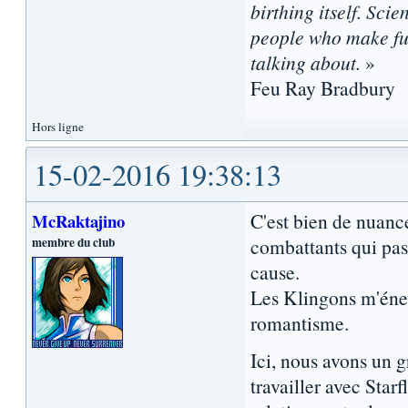
birthing itself. Sci
people who make fun
talking about.
»
Feu Ray Bradbury
Hors ligne
15-02-2016 19:38:13
C'est bien de nuanc
McRaktajino
membre du club
combattants qui pass
cause.
Les Klingons m'éner
romantisme.
Ici, nous avons un 
travailler avec Star