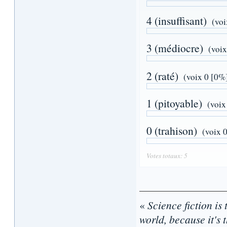
4 (insuffisant)
(voi
3 (médiocre)
(voix
2 (raté)
(voix 0 [0%
1 (pitoyable)
(voix
0 (trahison)
(voix 
Votes totaux: 5
«
Science fiction is 
world, because it's t