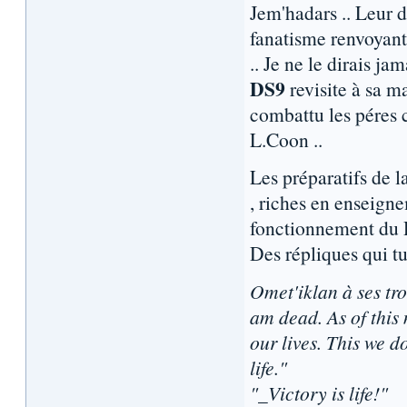
Jem'hadars .. Leur d
fanatisme renvoyan
.. Je ne le dirais ja
DS9
revisite à sa m
combattu les péres 
L.Coon ..
Les préparatifs de 
, riches en enseign
fonctionnement du Do
Des répliques qui t
Omet'iklan à ses tro
am dead. As of this
our lives. This we 
life."
"_Victory is life!"