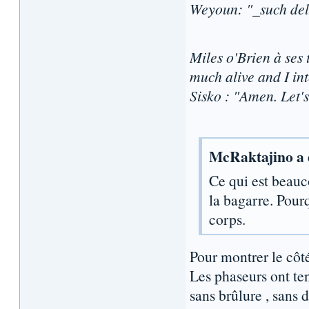
Weyoun: "_such deli
Miles o'Brien à ses
much alive and I int
Sisko : "Amen. Let's
McRaktajino a é
Ce qui est beau
la bagarre. Pourq
corps.
Pour montrer le côté 
Les phaseurs ont ten
sans brûlure , sans d