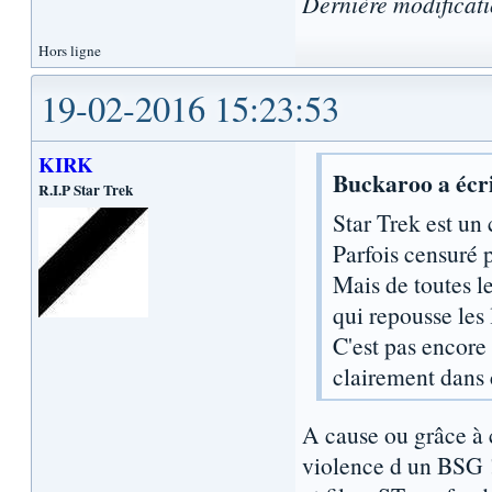
Dernière modificat
Hors ligne
19-02-2016 15:23:53
KIRK
Buckaroo a écri
R.I.P Star Trek
Star Trek est un 
Parfois censuré p
Mais de toutes l
qui repousse les 
C'est pas encore
clairement dans c
A cause ou grâce à c
violence d un BSG !