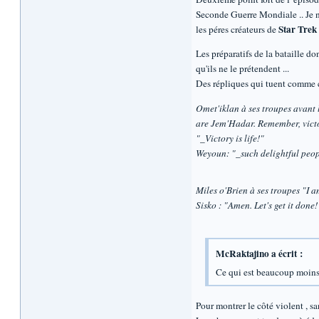
Seconde Guerre Mondiale .. Je ne 
Star Trek
les péres créateurs de
Les préparatifs de la bataille 
qu'ils ne le prétendent ...
Des répliques qui tuent comme c
Omet'iklan à ses troupes avant l
are Jem'Hadar. Remember, victor
"_Victory is life!"
Weyoun: "_such delightful peop
Miles o'Brien à ses troupes "I 
Sisko : "Amen. Let's get it done!
McRaktajino a écrit :
Ce qui est beaucoup moins 
Pour montrer le côté violent , san