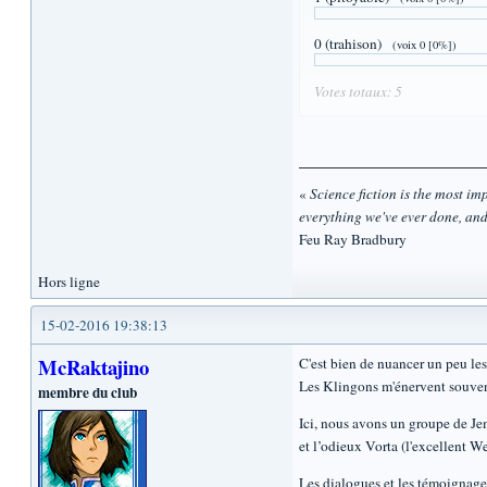
0 (trahison)
(voix 0 [0%])
Votes totaux: 5
«
Science fiction is the most impo
everything we've ever done, and
Feu Ray Bradbury
Hors ligne
15-02-2016 19:38:13
McRaktajino
C'est bien de nuancer un peu les
Les Klingons m'énervent souvent
membre du club
Ici, nous avons un groupe de Jem
et l’odieux Vorta (l'excellent W
Les dialogues et les témoignages 