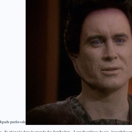
e ..Sa plongée dans le monde des Jem'hadars .. Leur discplines de vie , leur philoso