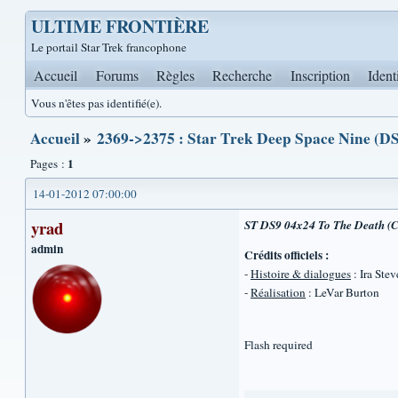
ULTIME FRONTIÈRE
Le portail Star Trek francophone
Accueil
Forums
Règles
Recherche
Inscription
Ident
Vous n'êtes pas identifié(e).
Accueil
»
2369->2375 : Star Trek Deep Space Nine (DS
1
Pages :
14-01-2012 07:00:00
yrad
ST DS9 04x24 To The Death (C
admin
Crédits officiels :
-
Histoire & dialogues
: Ira Ste
-
Réalisation
: LeVar Burton
Flash required