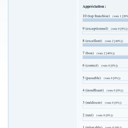
Appréciation :
10 (top franchise)
(voix 1 [20
9 (exceptionnel)
(voix 0 [0%])
8 (excellent)
(voix 2 [40%])
7 (bon)
(voix 2 [40%])
6 (correct)
(voix 0 [0%])
5 (passable)
(voix 0 [0%])
4 (insuffisant)
(voix 0 [0%])
3 (médiocre)
(voix 0 [0%])
2 (raté)
(voix 0 [0%])
1 (pitoyable)
(voix 0 [0%])