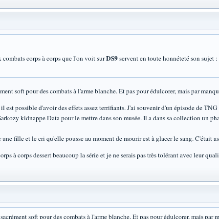
DS9
 combats corps à corps que l'on voit sur
servent en toute honnéteté son sujet : 
ément soft pour des combats à l'arme blanche. Et pas pour édulcorer, mais par manq
 est possible d'avoir des effets assez terrifiants. J'ai souvenir d'un épisode de TNG (
arkozy kidnappe Data pour le mettre dans son musée. Il a dans sa collection un phase
ur une fille et le cri qu'elle pousse au moment de mourir est à glacer le sang. C'était 
rps à corps dessert beaucoup la série et je ne serais pas très tolérant avec leur qua
 sacrément soft pour des combats à l'arme blanche. Et pas pour édulcorer, mais par