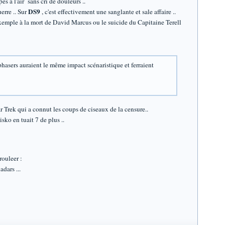
es à l'air sans cri de douleurs ..
DS9
erre .. Sur
, c'est effectivement une sanglante et sale affaire ..
xemple à la mort de David Marcus ou le suicide du Capitaine Terell
 phasers auraient le même impact scénaristique et ferraient
r Trek qui a connut les coups de ciseaux de la censure..
sko en tuait 7 de plus ..
rouleer :
adars ...