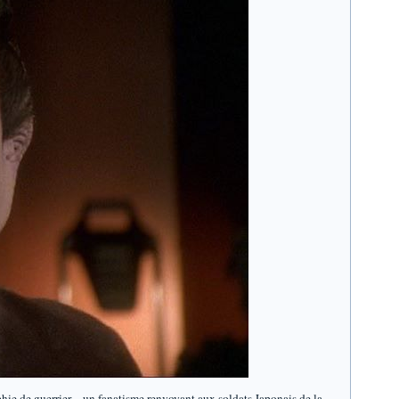
phie de guerrier , un fanatisme renvoyant aux soldats Japonais de la