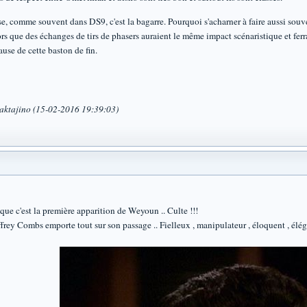
, comme souvent dans DS9, c'est la bagarre. Pourquoi s'acharner à faire aussi souvent 
rs que des échanges de tirs de phasers auraient le même impact scénaristique et ferr
ause de cette baston de fin.
aktajino (15-02-2016 19:39:03)
que c'est la première apparition de Weyoun .. Culte !!!
effrey Combs emporte tout sur son passage .. Fielleux , manipulateur , éloquent , élé