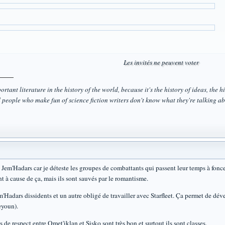
Les invités ne peuvent voter
rtant literature in the history of the world, because it's the history of ideas, the his
 people who make fun of science fiction writers don't know what they're talking ab
 Jem'Hadars car je déteste les groupes de combattants qui passent leur temps à foncer
 à cause de ça, mais ils sont sauvés par le romantisme.
'Hadars dissidents et un autre obligé de travailler avec Starfleet. Ça permet de dév
eyoun).
de respect entre Omet'iklan et Sisko sont très bon et surtout ils sont classes.