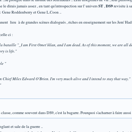
ST
DS9
le dirais jamais assez , en tant qu'introspection sur l' univers
,
revisite à s
: Gene Roddenberry et Gene L.Coon ..
donnent lieu à de grandes scènes dialogués , riches en enseignement sur les Jem' Ha
elle ci :
a bataille "_I am First Omet'iklan, and I am dead. As of this moment, we are all de
y is life."
le "
am Chief Miles Edward O'Brien. I'm very much alive and I intend to stay that way."
"
classe, comme souvent dans DS9, c'est la bagarre. Pourquoi s'acharner à faire aussi
glant et sale de la guerre ..