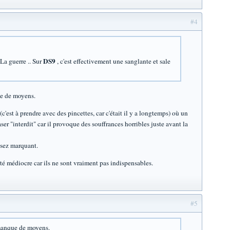
#4
DS9
La guerre .. Sur
, c'est effectivement une sanglante et sale
ue de moyens.
c'est à prendre avec des pincettes, car c'était il y a longtemps) où un
r "interdit" car il provoque des souffrances horribles juste avant la
assez marquant.
lité médiocre car ils ne sont vraiment pas indispensables.
#5
 manque de moyens.