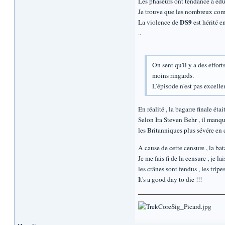
Les phaseurs ont tendance à édulc
Je trouve que les nombreux comb
DS9
La violence de
est hérité e
..
On sent qu'il y a des effor
moins ringards.
L’épisode n'est pas excellen
En réalité , la bagarre finale ét
Selon Ira Steven Behr , il manqu
les Britanniques plus sévére en 
A cause de cette censure , la bat
Je me fais fi de la censure , je l
les crânes sont fendus , les tripe
It's a good day to die !!!