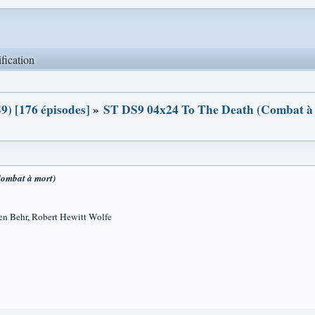
ification
9) [176 épisodes]
»
ST DS9 04x24 To The Death (Combat à
ombat à mort)
ven Behr, Robert Hewitt Wolfe