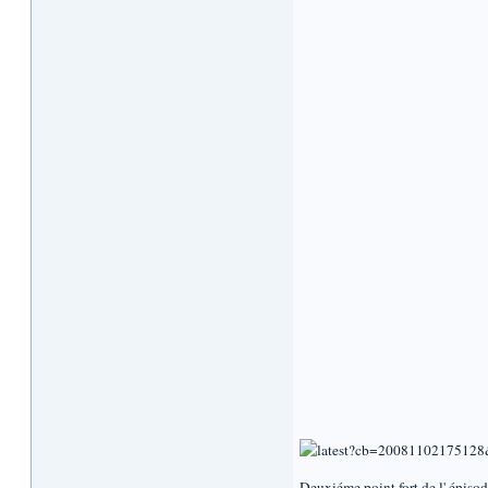
Deuxiéme point fort de l' épisod