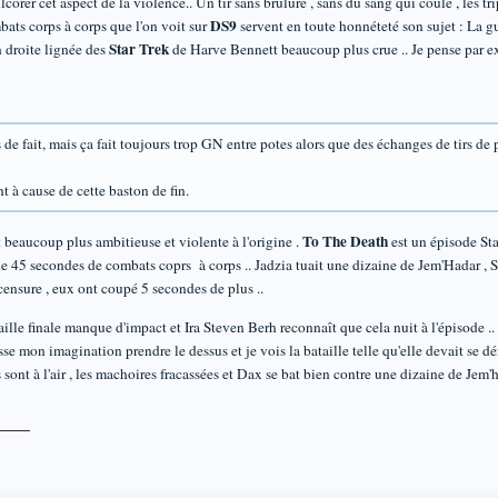
orer cet aspect de la violence.. Un tir sans brûlure , sans du sang qui coule , les trip
DS9
ats corps à corps que l'on voit sur
servent en toute honnéteté son sujet : La gu
Star Trek
n droite lignée des
de Harve Bennett beaucoup plus crue .. Je pense par e
ts de fait, mais ça fait toujours trop GN entre potes alors que des échanges de tirs de
t à cause de cette baston de fin.
To The Death
ait beaucoup plus ambitieuse et violente à l'origine .
est un épisode Sta
e 45 secondes de combats coprs à corps .. Jadzia tuait une dizaine de Jem'Hadar , Si
censure , eux ont coupé 5 secondes de plus ..
aille finale manque d'impact et Ira Steven Berh reconnaît que cela nuit à l'épisode ..
aisse mon imagination prendre le dessus et je vois la bataille telle qu'elle devait se dé
s sont à l'air , les machoires fracassées et Dax se bat bien contre une dizaine de Jem'h