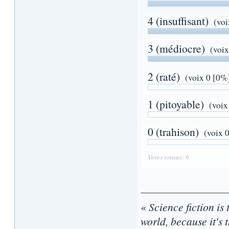
4 (insuffisant)
(voi
3 (médiocre)
(voi
2 (raté)
(voix 0 [0%
1 (pitoyable)
(voix
0 (trahison)
(voix 
Votes totaux: 6
«
Science fiction is 
world, because it's t