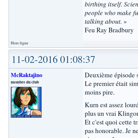
birthing itself. Sci
people who make fun
talking about.
»
Feu Ray Bradbury
Hors ligne
11-02-2016 01:08:37
Deuxième épisode s
McRaktajino
membre du club
Le premier était si
moins pire.
Kurn est assez lourd
plus un vrai Klingon
Et c'est quoi cette t
pas honorable. Je 