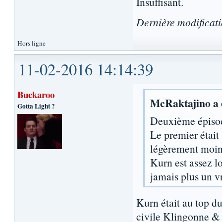
Insuffisant.
Dernière modificat
Hors ligne
11-02-2016 14:14:39
Buckaroo
McRaktajino a é
Gotta Light ?
Deuxième épisod
Le premier était
légèrement moin
Kurn est assez lo
jamais plus un v
Kurn était au top d
civile Klingonne & 