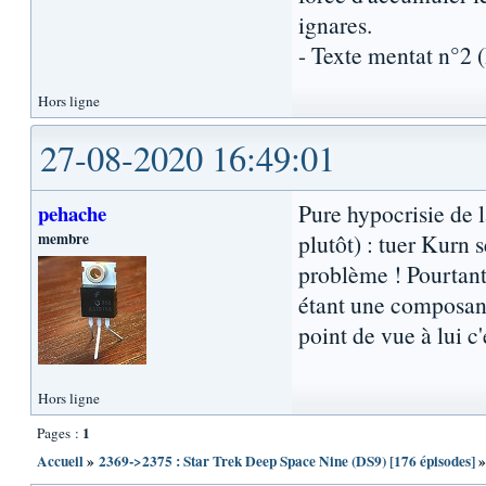
ignares.
- Texte mentat n°2
Hors ligne
27-08-2020 16:49:01
Pure hypocrisie de la
pehache
membre
plutôt) : tuer Kurn 
problème ! Pourtant
étant une composante
point de vue à lui c'
Hors ligne
1
Pages :
Accueil
»
2369->2375 : Star Trek Deep Space Nine (DS9) [176 épisodes]