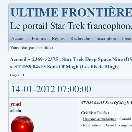
ULTIME FRONTIÈR
Le portail Star Trek francophon
Accueil
Forums
Règles
Recherche
Inscription
Ident
Vous n'êtes pas identifié(e).
Accueil
»
2369->2375 : Star Trek Deep Space Nine (DS
»
ST DS9 04x15 Sons Of Mogh (Les fils de Mogh)
1
Pages :
14-01-2012 07:00:00
yrad
ST DS9 04x15 Sons Of Mogh (L
admin
Crédits officiels :
-
Histoire & dialogues
: Ronald
-
Réalisation
: David Livingsto