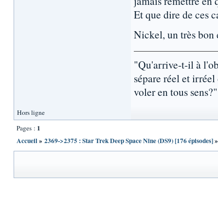
jamais remettre en q
Et que dire de ces c
Nickel, un très bon
"Qu'arrive-t-il à l'
sépare réel et irré
voler en tous sens?
Hors ligne
1
Pages :
Accueil
»
2369->2375 : Star Trek Deep Space Nine (DS9) [176 épisodes]