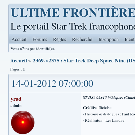
ULTIME FRONTIÈR
Le portail Star Trek francophon
Accueil
Forums
Règles
Recherche
Inscription
Ident
Vous n'êtes pas identifié(e).
Accueil
»
2369->2375 : Star Trek Deep Space Nine (DS
1
Pages :
14-01-2012 07:00:00
yrad
ST DS9 02x15 Whispers (Chuc
admin
Crédits officiels :
-
Histoire & dialogues
: Paul Ro
- Réalisaton : Les Landau