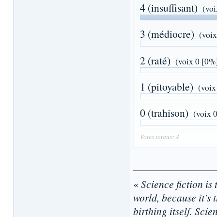
4 (insuffisant)
(vo
3 (médiocre)
(voix
2 (raté)
(voix 0 [0%
1 (pitoyable)
(voix
0 (trahison)
(voix 
Votes totaux: 4
«
Science fiction is 
world, because it's t
birthing itself. Sci