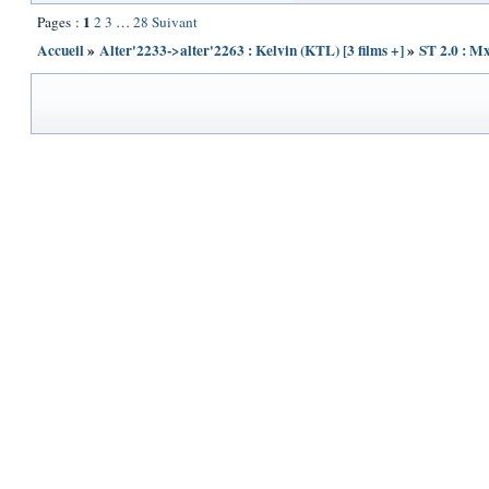
1
Pages :
2
3
…
28
Suivant
Accueil
»
Alter'2233->alter'2263 : Kelvin (KTL) [3 films +]
»
ST 2.0 : M