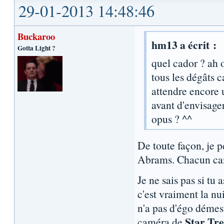
29-01-2013 14:48:46
Buckaroo
hm13 a écrit :
Gotta Light ?
quel cador ? ah o
tous les dégâts c
attendre encore 
avant d'envisager
opus ? ^^
De toute façon, je p
Abrams. Chacun camp
Je ne sais pas si tu 
c'est vraiment la nu
n'a pas d'égo démesu
Star Tr
caméra de