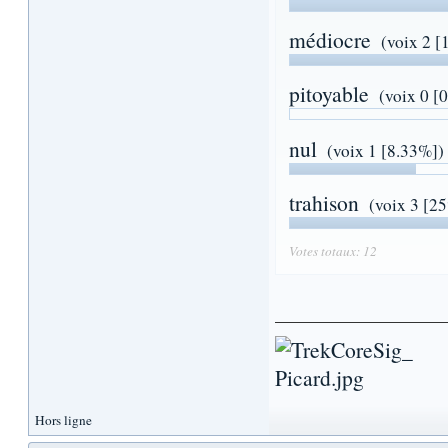
médiocre
(voix 2 
pitoyable
(voix 0 [
nul
(voix 1 [8.33%])
trahison
(voix 3 [2
Votes totaux: 12
Hors ligne