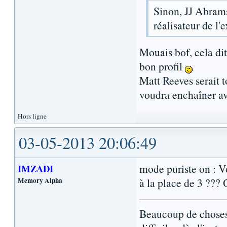
Sinon, JJ Abrams
réalisateur de l'
Mouais bof, cela dit
bon profil
Matt Reeves serait t
voudra enchaîner av
Hors ligne
03-05-2013 20:06:49
mode puriste on : Vo
IMZADI
Memory Alpha
à la place de 3 ???
Beaucoup de choses 