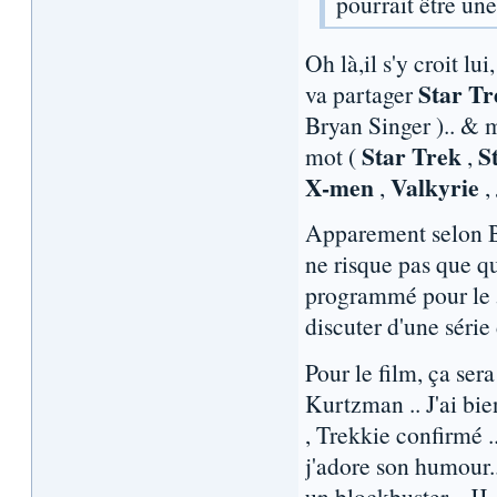
pourrait être un
Oh là,il s'y croit lu
Star Tr
va partager
Bryan Singer ).. & m
Star Trek
S
mot (
,
X-men
Valkyrie
,
,
Apparement selon Br
ne risque pas que qu
programmé pour le 
discuter d'une série
Pour le film, ça ser
Kurtzman .. J'ai bi
, Trekkie confirmé 
j'adore son humour.. 
un blockbuster... JJ