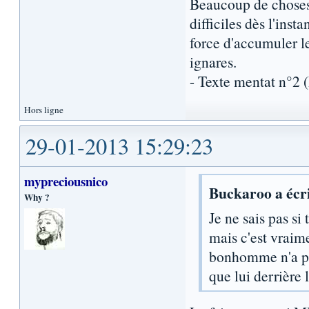
Beaucoup de choses 
difficiles dès l'inst
force d'accumuler l
ignares.
- Texte mentat n°2
Hors ligne
29-01-2013 15:29:23
mypreciousnico
Buckaroo a écri
Why ?
Je ne sais pas si
mais c'est vraim
bonhomme n'a pas
que lui derrière