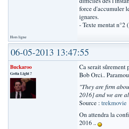
difficiles dès l'inst
force d'accumuler l
ignares.
- Texte mentat n°2
Hors ligne
06-05-2013 13:47:55
Ca serait sûrement p
Buckaroo
Gotta Light ?
Bob Orci.. Paramoun
"They are firm abou
2016] and we are all
Source :
trekmovie
On attendra la conf
2016 ..