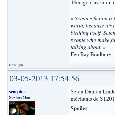
démago d'avoir un un
«
Science fiction is 
world, because it's t
birthing itself. Sci
people who make fun
talking about.
»
Feu Ray Bradbury
Hors ligne
03-05-2013 17:54:56
Selon Damon Lindelo
scorpius
Nowhere Man
méchants de ST201
Spoiler