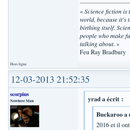
«
Science fiction is 
world, because it's t
birthing itself. Sci
people who make fun
talking about.
»
Feu Ray Bradbury
Hors ligne
12-03-2013 21:52:35
scorpius
yrad a écrit :
Nowhere Man
Buckaroo a é
2016 et il on