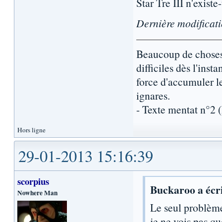
Star Tre III n'exist
Dernière modificat
Beaucoup de choses 
difficiles dès l'inst
force d'accumuler l
ignares.
- Texte mentat n°2
Hors ligne
29-01-2013 15:16:39
scorpius
Buckaroo a écri
Nowhere Man
Le seul problème
je ne vois pas qu