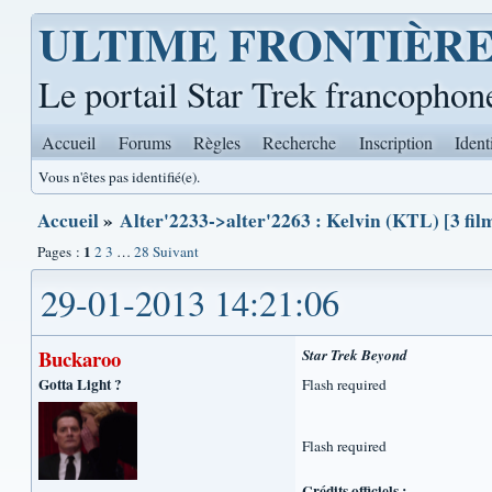
ULTIME FRONTIÈR
Le portail Star Trek francophon
Accueil
Forums
Règles
Recherche
Inscription
Ident
Vous n'êtes pas identifié(e).
Accueil
»
Alter'2233->alter'2263 : Kelvin (KTL) [3 fil
1
Pages :
2
3
…
28
Suivant
29-01-2013 14:21:06
Buckaroo
Star Trek Beyond
Gotta Light ?
Flash required
Flash required
Crédits officiels :