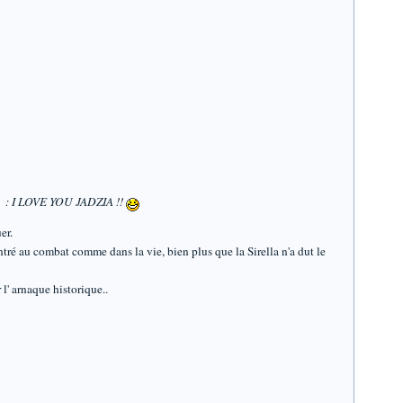
is! : I LOVE YOU JADZIA !!
er.
ntré au combat comme dans la vie, bien plus que la Sirella n'a dut le
 l' arnaque historique..