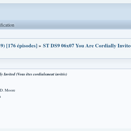
ification
9) [176 épisodes]
»
ST DS9 06x07 You Are Cordially Invited
 Invited (Vous êtes cordialement invités)
 D. Moore
n