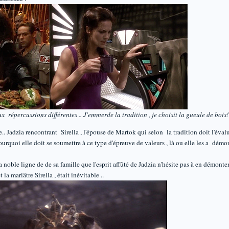
ux répercussions différentes .. J'emmerde la tradition , je choisit la gueule de bo
e.. Jadzia rencontrant Sirella , l'épouse de Martok qui selon la tradition doit l'évalu
urquoi elle doit se soumettre à ce type d'épreuve de valeurs , là ou elle les a démo
a noble ligne de de sa famille que l'esprit affûté de Jadzia n'hésite pas à en démonter
 la mariâtre Sirella , était inévitable ..