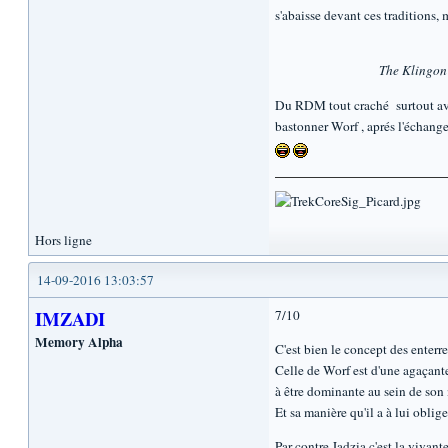
s'abaisse devant ces traditions, m
The Klingon 
Du RDM tout craché surtout avec
bastonner Worf , aprés l'échang
Hors ligne
14-09-2016 13:03:57
IMZADI
7/10
Memory Alpha
C'est bien le concept des enterr
Celle de Worf est d'une agaçante
à être dominante au sein de son m
Et sa manière qu'il a à lui oblige
Par contre Jadzia c'est la vivant