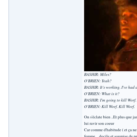
BASHIR: Miles?
O'BRIEN: Yeah?
BASHIR: It's working. I've had a 
O'BRIEN: What is it?
BASHIR: I'm going to kill Worf. I
O'BRIEN: Kill Worf. Kill Worf.
On s'éclate bien ..Et plus que 
lui ravir son coeur
Car comme d'habitude ( et ça ne
femme.. docile et soumise de pr