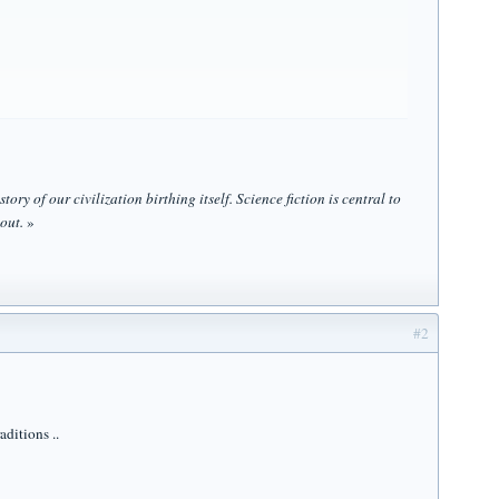
tory of our civilization birthing itself. Science fiction is central to
out.
»
#2
aditions ..