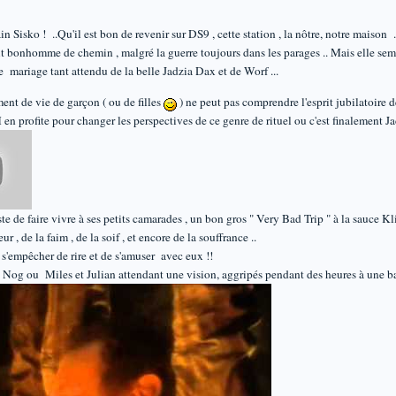
in Sisko ! ..Qu'il est bon de revenir sur DS9 , cette station , la nôtre, notre maison .
it bonhomme de chemin , malgré la guerre toujours dans les parages .. Mais elle semb
le mariage tant attendu de la belle Jadzia Dax et de Worf ...
ent de vie de garçon ( ou de filles
) ne peut pas comprendre l'esprit jubilatoire d
profite pour changer les perspectives de ce genre de rituel ou c'est finalement Jad
e de faire vivre à ses petits camarades , un bon gros " Very Bad Trip " à la sauce Kl
r , de la faim , de la soif , et encore de la souffrance ..
 s'empêcher de rire et de s'amuser avec eux !!
 Nog ou Miles et Julian attendant une vision, aggripés pendant des heures à une bar