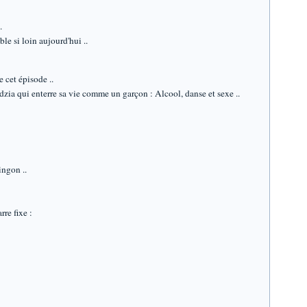
.
le si loin aujourd'hui ..
e cet épisode ..
zia qui enterre sa vie comme un garçon : Alcool, danse et sexe ..
ingon ..
re fixe :