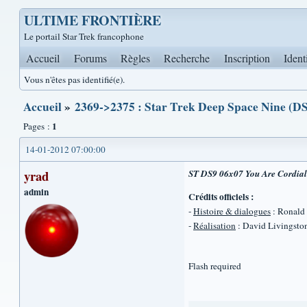
ULTIME FRONTIÈRE
Le portail Star Trek francophone
Accueil
Forums
Règles
Recherche
Inscription
Ident
Vous n'êtes pas identifié(e).
Accueil
»
2369->2375 : Star Trek Deep Space Nine (DS
1
Pages :
14-01-2012 07:00:00
yrad
ST DS9 06x07 You Are Cordially
admin
Crédits officiels :
-
Histoire & dialogues
: Ronald
-
Réalisation
: David Livingsto
Flash required