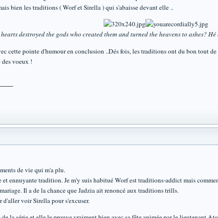
ais bien les traditions ( Worf et Sirella ) qui s'abaisse devant elle ..
hearts destroyed the gods who created them and turned the heavens to ashes? Hé
 cette pointe d'humour en conclusion ..Dés fois, les traditions ont du bon tout d
e des voeux !
ements de vie qui m'a plu.
 et ennuyante tradition. Je m'y suis habitué Worf est traditions-addict mais commen
ariage. Il a de la chance que Jadzia ait renoncé aux traditions trills.
r d'aller voir Sirella pour s'excuser.
e de la série et elle le prouve vraiment bien avec sa fête animée par le lieutenant Ato