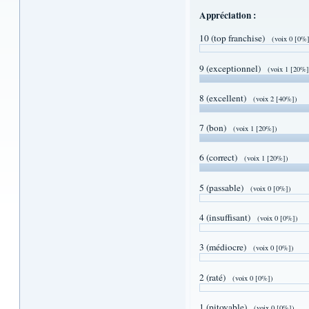
Appréciation :
10 (top franchise)
(voix 0 [0%
9 (exceptionnel)
(voix 1 [20%]
8 (excellent)
(voix 2 [40%])
7 (bon)
(voix 1 [20%])
6 (correct)
(voix 1 [20%])
5 (passable)
(voix 0 [0%])
4 (insuffisant)
(voix 0 [0%])
3 (médiocre)
(voix 0 [0%])
2 (raté)
(voix 0 [0%])
1 (pitoyable)
(voix 0 [0%])