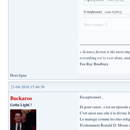
0 (trahison)
(voix 0 [0%])
Votes totaux: 5
«
Science fiction is the most impo
everything we've ever done, and
Feu Ray Bradbury
Hors ligne
21-04-2016 15:46:30
Buckaroo
Exceptionnel ..
Gotta Light ?
Et pour cause , c'est un épisode 
C'est aussi une ode à la divine J
Le mariage comme les rites religi
Evidemment Ronald D. Moore es