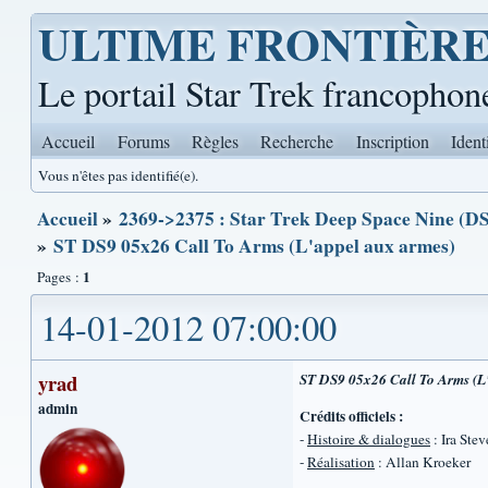
ULTIME FRONTIÈR
Le portail Star Trek francophon
Accueil
Forums
Règles
Recherche
Inscription
Ident
Vous n'êtes pas identifié(e).
Accueil
»
2369->2375 : Star Trek Deep Space Nine (DS
»
ST DS9 05x26 Call To Arms (L'appel aux armes)
1
Pages :
14-01-2012 07:00:00
yrad
ST DS9 05x26 Call To Arms (L
admin
Crédits officiels :
-
Histoire & dialogues
: Ira Ste
-
Réalisation
: Allan Kroeker