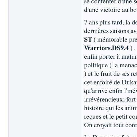
se contenter d'une s
d'une victoire au b
7 ans plus tard, la 
dernières saisons av
ST
( mémorable pre
Warriors.DS9.4
) .
enfin porter à matur
politique ( la mena
) et le fruit de ses 
cet enfoiré de Dukat
qu'arrive enfin l'i
irrévérencieux; fort 
histoire qui les ani
reçues et le petit 
On croyait tout con