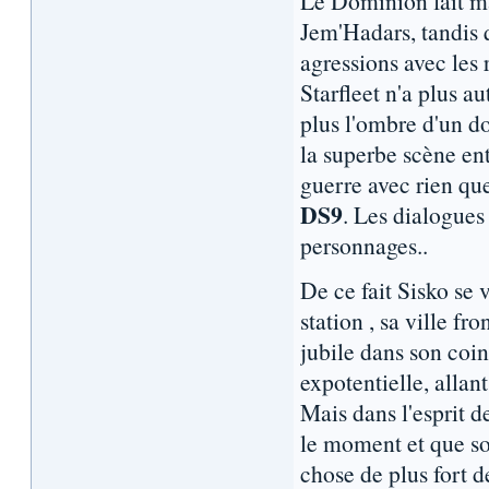
Le Dominion fait ma
Jem'Hadars, tandis q
agressions avec les 
Starfleet n'a plus a
plus l'ombre d'un d
la superbe scène en
guerre avec rien que
DS9
. Les dialogues
personnages..
De ce fait Sisko se 
station , sa ville f
jubile dans son coi
expotentielle, allan
Mais dans l'esprit d
le moment et que so
chose de plus fort d