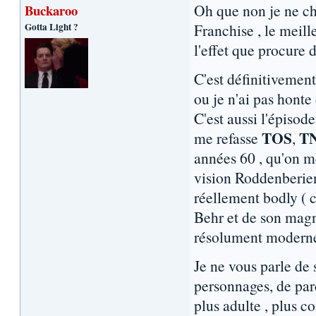
Oh que non je ne ch
Buckaroo
Gotta Light ?
Franchise , le meille
l'effet que procure 
C'est définitivemen
ou je n'ai pas honte
C'est aussi l'épisod
TOS
T
me refasse
,
années 60 , qu'on me
vision Roddenberien
réellement bodly ( c
Behr et de son magni
résolument moderne 
Je ne vous parle de 
personnages, de parc
plus adulte , plus co