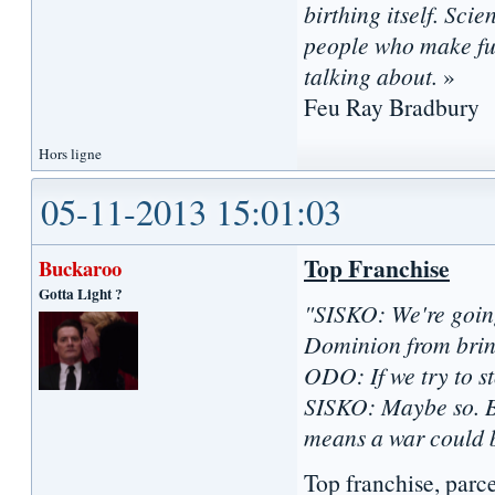
birthing itself. Sci
people who make fun
talking about.
»
Feu Ray Bradbury
Hors ligne
05-11-2013 15:01:03
Top Franchise
Buckaroo
Gotta Light ?
"SISKO: We're going
Dominion from brin
ODO: If we try to st
SISKO: Maybe so. Bu
means a war could b
Top franchise, parce