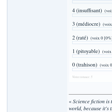
4 (insuffisant)
(voi
3 (médiocre)
(voix
2 (raté)
(voix 0 [0%
1 (pitoyable)
(voix
0 (trahison)
(voix 
Votes totaux: 5
«
Science fiction is 
world, because it's t