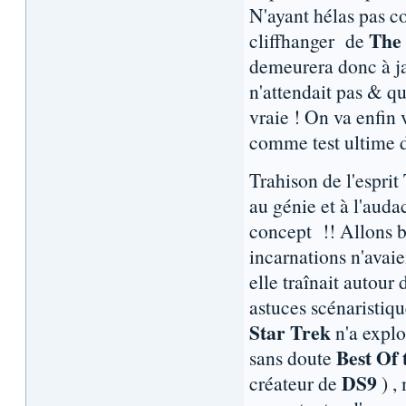
N'ayant hélas pas c
The 
cliffhanger de
demeurera donc à ja
n'attendait pas & qu
vraie ! On va enfin v
comme test ultime d
Trahison de l'esprit
au génie et à l'auda
concept !! Allons 
incarnations n'avaien
elle traînait autour 
astuces scénaristiq
Star Trek
n'a explor
Best Of
sans doute
DS9
créateur de
) ,