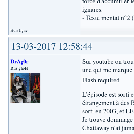
force d'accumuler l
ignares.
- Texte mentat n°2
Hors ligne
13-03-2017 12:58:44
Sur youtube on trouv
DrAg0r
Dra'ghoH
une qui me marque b
Flash required
L'épisode est sorti 
étrangement à des B
sorti en 2003, et L
Je trouve dommage q
Chattaway n'ai jama