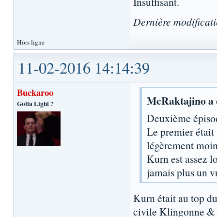
Insuffisant.
Dernière modificat
Hors ligne
11-02-2016 14:14:39
Buckaroo
McRaktajino a é
Gotta Light ?
Deuxième épisod
Le premier était
légèrement moin
Kurn est assez lo
jamais plus un v
Kurn était au top d
civile Klingonne & 