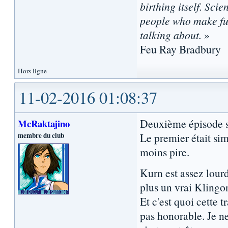
birthing itself. Sci
people who make fun
talking about.
»
Feu Ray Bradbury
Hors ligne
11-02-2016 01:08:37
Deuxième épisode s
McRaktajino
membre du club
Le premier était si
moins pire.
Kurn est assez lourd
plus un vrai Klingon
Et c'est quoi cette t
pas honorable. Je 