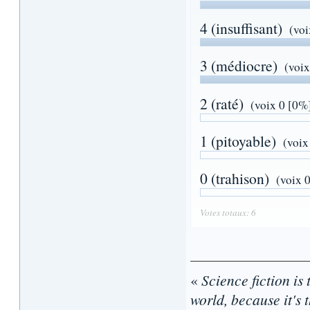
4 (insuffisant)
(voi
3 (médiocre)
(voi
2 (raté)
(voix 0 [0%
1 (pitoyable)
(voix
0 (trahison)
(voix 
Votes totaux: 6
«
Science fiction is 
world, because it's t