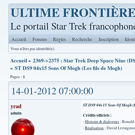
ULTIME FRONTIÈR
Le portail Star Trek francophon
Accueil
Forums
Règles
Recherche
Inscription
Ident
Vous n'êtes pas identifié(e).
Accueil
»
2369->2375 : Star Trek Deep Space Nine (DS
»
ST DS9 04x15 Sons Of Mogh (Les fils de Mogh)
1
Pages :
14-01-2012 07:00:00
yrad
ST DS9 04x15 Sons Of Mogh (L
admin
Crédits officiels :
-
Histoire & dialogues
: Ronald
-
Réalisation
: David Livingsto