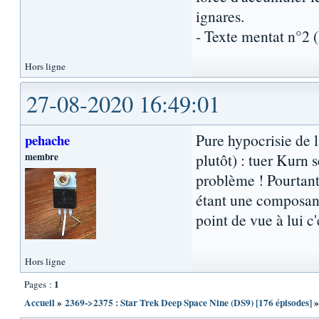
ignares.
- Texte mentat n°2
Hors ligne
27-08-2020 16:49:01
Pure hypocrisie de la
pehache
membre
plutôt) : tuer Kurn 
problème ! Pourtant
étant une composante
point de vue à lui c'
Hors ligne
1
Pages :
Accueil
»
2369->2375 : Star Trek Deep Space Nine (DS9) [176 épisodes]