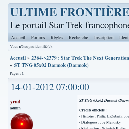
ULTIME FRONTIÈR
Le portail Star Trek francophon
Accueil
Forums
Règles
Recherche
Inscription
Ident
Vous n'êtes pas identifié(e).
Accueil
»
2364->2379 : Star Trek The Next Generation 
»
ST TNG 05x02 Darmok (Darmok)
1
Pages :
14-01-2012 07:00:00
yrad
ST TNG 05x02 Darmok (Darm
admin
Crédits officiels :
-
Histoire
: Philip LaZebnik, J
-
Dialogues
: Joe Menosky
-
Réalisation
: Winrich Kolbe