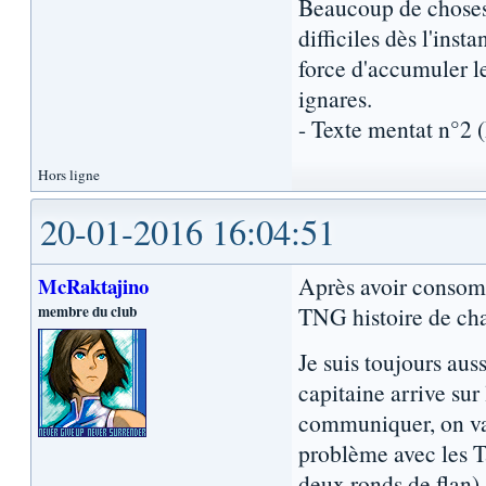
Beaucoup de choses 
difficiles dès l'inst
force d'accumuler l
ignares.
- Texte mentat n°2
Hors ligne
20-01-2016 16:04:51
Après avoir consom
McRaktajino
membre du club
TNG histoire de cha
Je suis toujours aus
capitaine arrive sur 
communiquer, on va 
problème avec les 
deux ronds de flan).