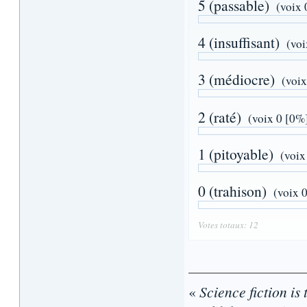
5 (passable)
(voix 
4 (insuffisant)
(voi
3 (médiocre)
(voix
2 (raté)
(voix 0 [0%
1 (pitoyable)
(voix
0 (trahison)
(voix 
Votes totaux: 12
«
Science fiction is 