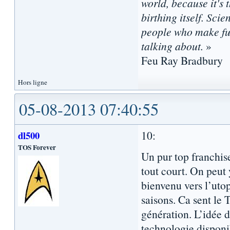
world, because it's t
birthing itself. Sci
people who make fun
talking about.
»
Feu Ray Bradbury
Hors ligne
05-08-2013 07:40:55
10:
dl500
TOS Forever
Un pur top franchi
tout court. On peut 
bienvenu vers l’uto
saisons. Ca sent le
génération. L’idée 
technologie disponi