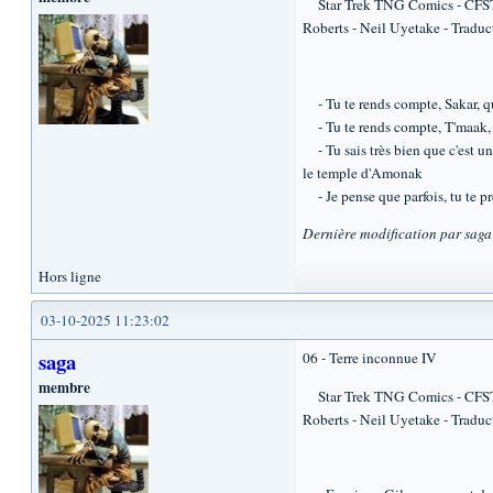
Star Trek TNG Comics - CFST 78
Roberts - Neil Uyetake - Traduc
- Tu te rends compte, Sakar, qu
- Tu te rends compte, T'maak, q
- Tu sais très bien que c'est u
le temple d'Amonak
- Je pense que parfois, tu te pr
Dernière modification par sag
Hors ligne
03-10-2025 11:23:02
saga
06 - Terre inconnue IV
membre
Star Trek TNG Comics - CFST 78
Roberts - Neil Uyetake - Traduc