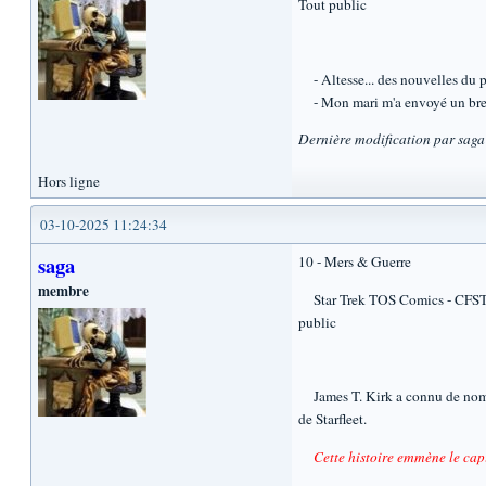
Tout public
- Altesse... des nouvelles du p
- Mon mari m'a envoyé un bref m
Dernière modification par sag
Hors ligne
03-10-2025 11:24:34
saga
10 - Mers & Guerre
membre
Star Trek TOS Comics - CFST 7917
public
James T. Kirk a connu de nombre
de Starfleet.
Cette histoire emmène le capi