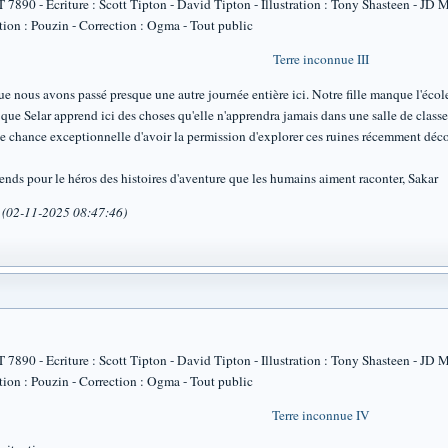
90 - Ecriture : Scott Tipton - David Tipton - Illustration : Tony Shasteen - JD 
tion : Pouzin - Correction : Ogma - Tout public
Terre inconnue III
e nous avons passé presque une autre journée entière ici. Notre fille manque l'écol
ue Selar apprend ici des choses qu'elle n'apprendra jamais dans une salle de clas
ne chance exceptionnelle d'avoir la permission d'explorer ces ruines récemment déc
ends pour le héros des histoires d'aventure que les humains aiment raconter, Sakar
a (02-11-2025 08:47:46)
90 - Ecriture : Scott Tipton - David Tipton - Illustration : Tony Shasteen - JD 
tion : Pouzin - Correction : Ogma - Tout public
Terre inconnue IV