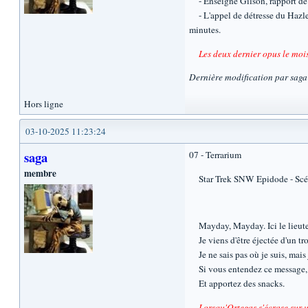
- Enseigne Gilson, rapport de 
- L'appel de détresse du Hazleto
minutes.
Les deux dernier opus le moi
Dernière modification par sag
Hors ligne
03-10-2025 11:23:24
saga
07 - Terrarium
membre
Star Trek SNW Epidode - Scénar
Mayday, Mayday. Ici le lieutena
Je viens d'être éjectée d'un tro
Je ne sais pas où je suis, mais j
Si vous entendez ce message, 
Et apportez des snacks.
Lorsqu'Ortegas s'écrase sur 