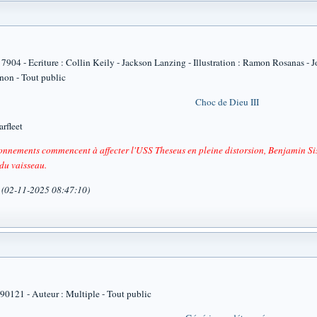
4 - Ecriture : Collin Keily - Jackson Lanzing - Illustration : Ramon Rosanas - J
non - Tout public
Choc de Dieu III
arfleet
onnements commencent à affecter l'USS Theseus en pleine distorsion, Benjamin Sis
du vaisseau.
a (02-11-2025 08:47:10)
121 - Auteur : Multiple - Tout public