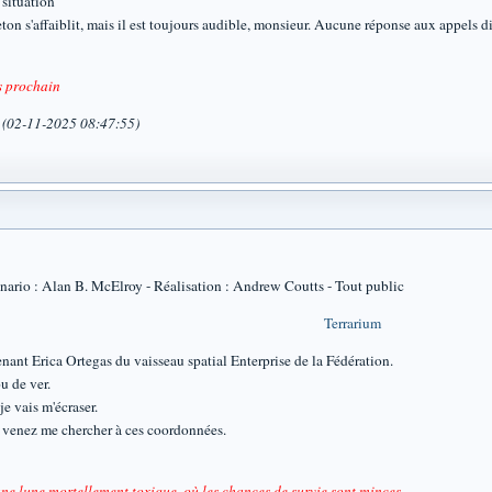
situation
n s'affaiblit, mais il est toujours audible, monsieur. Aucune réponse aux appels dir
s prochain
a (02-11-2025 08:47:55)
io : Alan B. McElroy - Réalisation : Andrew Coutts - Tout public
Terrarium
nt Erica Ortegas du vaisseau spatial Enterprise de la Fédération.
u de ver.
e vais m'écraser.
venez me chercher à ces coordonnées.
une lune mortellement toxique, où les chances de survie sont minces