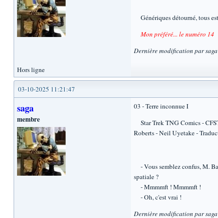
Génériques détourné, tous est 
Mon préféré... le numéro 14
Dernière modification par sag
Hors ligne
03-10-2025 11:21:47
saga
03 - Terre inconnue I
membre
Star Trek TNG Comics - CFST 78
Roberts - Neil Uyetake - Traduc
- Vous semblez confus, M. Barcl
spatiale ?
- Mmmmft ! Mmmmft !
- Oh, c'est vrai !
Dernière modification par sag