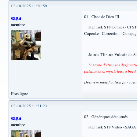
03-10-2025 11:20:59
saga
01 - Choc de Dieu III
membre
Star Trek STF Comics - CFST 790
Cupcake - Correction : Compag
Je suis T'lir...un Vulcain de St
Lorsque d'étranges dysfoncti
phénomènes mystérieux à bord 
Dernière modification par sag
Hors ligne
03-10-2025 11:21:23
saga
02 - Génériques détournés
membre
Star Trek STF Vidéo - SAGA 90