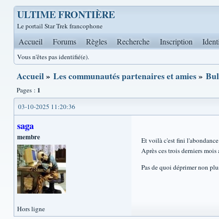
ULTIME FRONTIÈRE
Le portail Star Trek francophone
Accueil
Forums
Règles
Recherche
Inscription
Ident
Vous n'êtes pas identifié(e).
Accueil
»
Les communautés partenaires et amies
»
Bul
1
Pages :
03-10-2025 11:20:36
saga
membre
Et voilà c'est fini l'abondance
Après ces trois derniers mois av
Pas de quoi déprimer non plus, 
Hors ligne