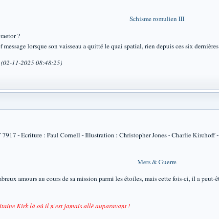
Schisme romulien III
raetor ?
essage lorsque son vaisseau a quitté le quai spatial, rien depuis ces six dernières
a (02-11-2025 08:48:25)
 - Ecriture : Paul Cornell - Illustration : Christopher Jones - Charlie Kirchoff - 
Mers & Guerre
ux amours au cours de sa mission parmi les étoiles, mais cette fois-ci, il a peut-
taine Kirk là où il n'est jamais allé auparavant !