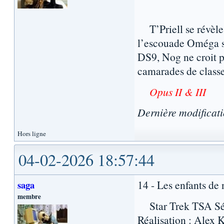
T’Priell se révèle 
l’escouade Oméga so
DS9, Nog ne croit p
camarades de classe
Opus II & III
Dernière modificat
Hors ligne
04-02-2026 18:57:44
14 - Les enfants de 
saga
membre
Star Trek TSA Séri
Réalisation : Alex 