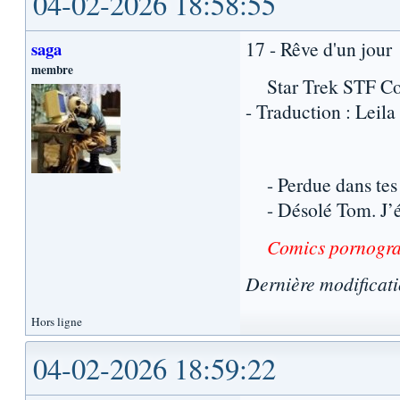
04-02-2026 18:58:55
17 - Rêve d'un jour
saga
membre
Star Trek STF Comi
- Traduction : Leil
- Perdue dans tes 
- Désolé Tom. J’ét
Comics pornogr
Dernière modificat
Hors ligne
04-02-2026 18:59:22