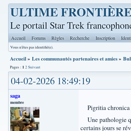
ULTIME FRONTIÈR
Le portail Star Trek francophon
Accueil
Forums
Règles
Recherche
Inscription
Ident
Vous n'êtes pas identifié(e).
Accueil
»
Les communautés partenaires et amies
»
Bul
1
Pages :
2
Suivant
04-02-2026 18:49:19
saga
membre
Pigritia chronica a
Une pathologie que
certains jours se ré