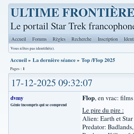
ULTIME FRONTIÈR
Le portail Star Trek francophon
Accueil
Forums
Règles
Recherche
Inscription
Ident
Vous n'êtes pas identifié(e).
Accueil
»
La dernière séance
»
Top /Flop 2025
1
Pages :
17-12-2025 09:32:07
Flop
, en vrac: films
dvmy
Génie incompris qui se comprend
Le pire du pire :
Alien: Earth et Sta
Predator: Badlands,