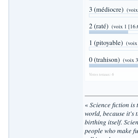
3 (médiocre)
(voix
2 (raté)
(voix 1 [16
1 (pitoyable)
(voix
0 (trahison)
(voix 
Votes totaux: 6
«
Science fiction is 
world, because it's t
birthing itself. Sci
people who make fun