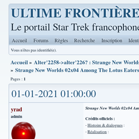
ULTIME FRONTIÈR
Le portail Star Trek francophon
Accueil
Forums
Règles
Recherche
Inscription
Ident
Vous n'êtes pas identifié(e).
Accueil
»
Alter'2258->alter'226? : Strange New World
»
Strange New Worlds 02x04 Among The Lotus Eater
1
Pages :
01-01-2021 01:00:00
yrad
Strange New Worlds 02x04 Am
admin
Crédits officiels :
-
Histoire & dialogues
:
-
Réalisation
: