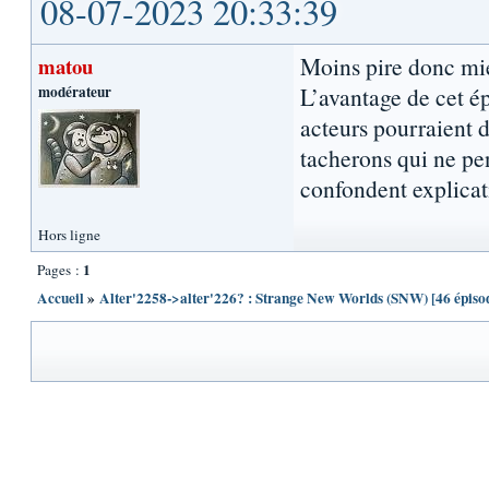
08-07-2023 20:33:39
Moins pire donc mie
matou
modérateur
L’avantage de cet é
acteurs pourraient 
tacherons qui ne pen
confondent explicat
Hors ligne
1
Pages :
Accueil
»
Alter'2258->alter'226? : Strange New Worlds (SNW) [46 épiso